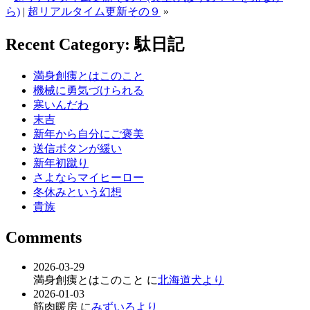
ら)
|
超リアルタイム更新その９
»
Recent Category: 駄日記
満身創痍とはこのこと
機械に勇気づけられる
寒いんだわ
末吉
新年から自分にご褒美
送信ボタンが緩い
新年初蹴り
さよならマイヒーロー
冬休みという幻想
貴族
Comments
2026-03-29
満身創痍とはこのこと に
北海道犬より
2026-01-03
筋肉暖房 に
みずいろより