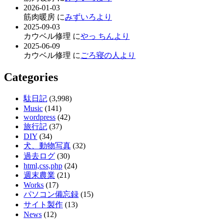
2026-01-03
筋肉暖房 に
みずいろより
2025-09-03
カウベル修理 に
やっ ちんより
2025-06-09
カウベル修理 に
ごろ寝の人より
Categories
駄日記
(3,998)
Music
(141)
wordpress
(42)
旅行記
(37)
DIY
(34)
犬、動物写真
(32)
過去ログ
(30)
html,css,php
(24)
週末農業
(21)
Works
(17)
パソコン備忘録
(15)
サイト製作
(13)
News
(12)