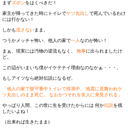
まず
ズボン
をはくべきだ！
家主が帰ってきた時にトイレで
ケツ丸出し
で死んでいるわけ
には行かない！
しかも
流さない
まま。
つうかメッチャ怖い、他人の家で
一人
なのが怖い！
まぁ、現実には汚物の逆流もなく、
無事
に出られましたけ
ど。
この辺がいまいち僕がイケテナイ理由なのなかぁ・・・。
もしアイツなら絶対伝説になるぜ。
「他人の家で留守番中トイレで排泄中、 地震に見舞われケ
ツ丸出しのまま死亡。 なおかつそれを友人に発見される」
やっぱり人間、この世に生を受けたからには 何か
伝説
を残
したいよね！
（出来れば生きたまま)