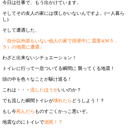
今日は仕事で、もう出かけています。
そしてその友人の家には僕しかいないんですよ。(一人暮ら
し)
そして遭遇した、
「自分以外誰もいない他人の家で排泄中に 震度4
(Ｍ５．
５）
の地震に遭遇」
わざと出来ないシチュエーション！
トイレに行って一息ついてる瞬間に 襲ってくる地震！
頭の中を色々なことが駆け巡る！
これは・・・
流したほうが
いいのか？
でも流した瞬間トイレが
壊れたら
どうしよう！？
もし今
死んだら
ものすごくかっこ悪いぞ。
地震なのにトイレで
溺死！？