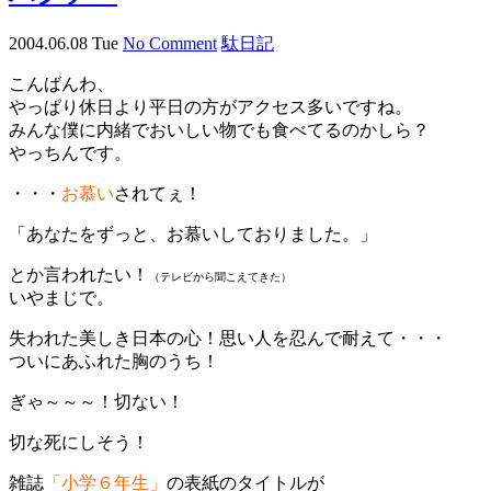
2004.06.08 Tue
No Comment
駄日記
こんばんわ、
やっぱり休日より平日の方がアクセス多いですね。
みんな僕に内緒でおいしい物でも食べてるのかしら？
やっちんです。
・・・
お慕い
されてぇ！
「あなたをずっと、お慕いしておりました。」
とか言われたい！
（テレビから聞こえてきた）
いやまじで。
失われた美しき日本の心！思い人を忍んで耐えて・・・
ついにあふれた胸のうち！
ぎゃ～～～！切ない！
切な死にしそう！
雑誌
「小学６年生」
の表紙のタイトルが