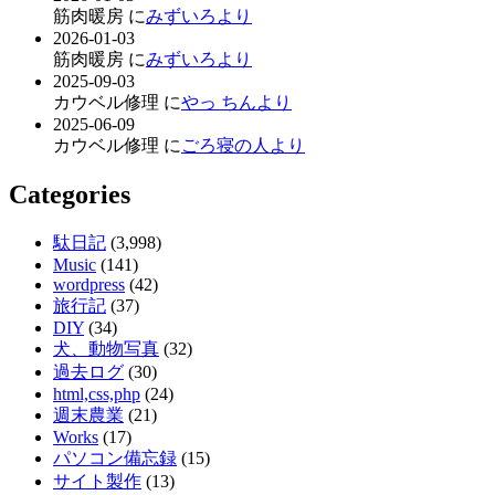
筋肉暖房 に
みずいろより
2026-01-03
筋肉暖房 に
みずいろより
2025-09-03
カウベル修理 に
やっ ちんより
2025-06-09
カウベル修理 に
ごろ寝の人より
Categories
駄日記
(3,998)
Music
(141)
wordpress
(42)
旅行記
(37)
DIY
(34)
犬、動物写真
(32)
過去ログ
(30)
html,css,php
(24)
週末農業
(21)
Works
(17)
パソコン備忘録
(15)
サイト製作
(13)