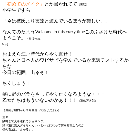
「初めてのメイク」
とか書かれてて
（実話）
小学生ですら
「今は彼氏より友達と遊んでいるほうが楽しい。」
なんてのたまうWelcome to this crazy timeこのふざけた時代へ
ようこそ。
（君はtough
boy）
おまえら江戸時代からやり直せ！
ちゃんと日本人のワビサビを学んでいるか来週テストするか
らな！
今日の範囲、出るぞ！
ちくしょう！
髪に野のバラをさしてやりたくなるような・・・
乙女たちはもういないのかぁ！！！
（飛鳥万太郎）
（お前が胎内からやり直せって感じだよね）
追伸
隣町まで犬を連れてジョギング。
帰り道に愛犬ダイちゃん、へとへとになって何を錯乱したのか、
僕の右足に「さかる」。