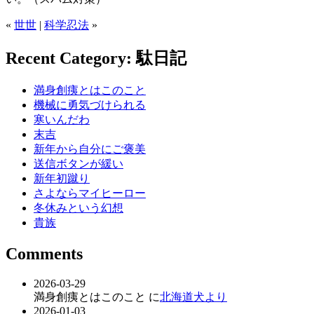
«
世世
|
科学忍法
»
Recent Category: 駄日記
満身創痍とはこのこと
機械に勇気づけられる
寒いんだわ
末吉
新年から自分にご褒美
送信ボタンが緩い
新年初蹴り
さよならマイヒーロー
冬休みという幻想
貴族
Comments
2026-03-29
満身創痍とはこのこと に
北海道犬より
2026-01-03