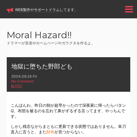
WEB製作
や
サポートドラム
してます。
Moral Hazard!!
ドラマーが音楽やホームページやガラクタを作るよ。
地獄に堕ちた野郎ども
2004.09.24 Fri
No Comment
駄日記
こんばんわ、昨日の朝が超早かったので深夜家に帰ったらバタン
Q、布団を被るのを忘れて鼻がずるずる言ってます、やっちんで
す。
しかし残念ながらまともに更新できる状態ではありません。単刀
直入に言うと、また
財布
が見つからない。