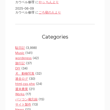
カウベル修理 に
やっ ちんより
2025-06-09
カウベル修理 に
ごろ寝の人より
Categories
駄日記
(3,998)
Music
(141)
wordpress
(42)
旅行記
(37)
DIY
(34)
犬、動物写真
(32)
過去ログ
(30)
html,css,php
(24)
週末農業
(21)
Works
(17)
パソコン備忘録
(15)
サイト製作
(13)
News
(12)