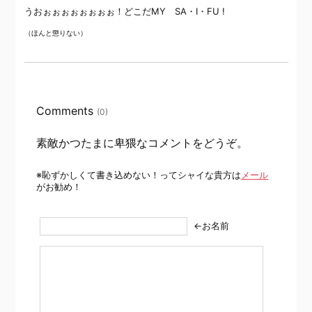
うおぉぉぉぉぉぉぉぉ！どこだMY SA・I・FU !
（ほんと懲りない）
Comments
(0)
素敵かつたまに卑猥なコメントをどうぞ。
※恥ずかしくて書き込めない！ってシャイな貴方は
メール
がお勧め！
←お名前