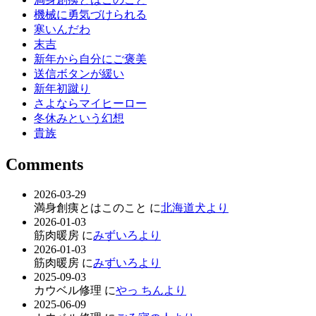
機械に勇気づけられる
寒いんだわ
末吉
新年から自分にご褒美
送信ボタンが緩い
新年初蹴り
さよならマイヒーロー
冬休みという幻想
貴族
Comments
2026-03-29
満身創痍とはこのこと に
北海道犬より
2026-01-03
筋肉暖房 に
みずいろより
2026-01-03
筋肉暖房 に
みずいろより
2025-09-03
カウベル修理 に
やっ ちんより
2025-06-09