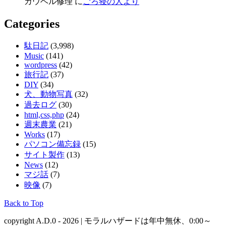
カウベル修理 に
ごろ寝の人より
Categories
駄日記
(3,998)
Music
(141)
wordpress
(42)
旅行記
(37)
DIY
(34)
犬、動物写真
(32)
過去ログ
(30)
html,css,php
(24)
週末農業
(21)
Works
(17)
パソコン備忘録
(15)
サイト製作
(13)
News
(12)
マジ話
(7)
映像
(7)
Back to Top
copyright A.D.0 - 2026 | モラルハザードは年中無休、0:00～