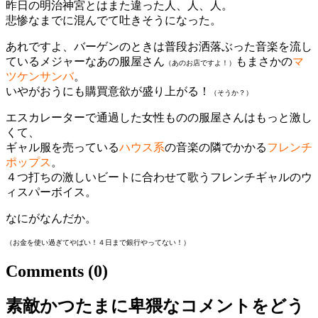
昨日の明治神宮とはまた違った人、人、人。
悲惨なまでに混んでて吐きそうになった。
あれですよ、バーゲンのときは普段お洒落ぶった音楽を流し
ているメジャーなあの服屋さん
もまさかの
マ
（あのお店ですよ！）
ツケンサンバ
。
いやがおうにも購買意欲が盛り上がる！
（そうか？）
エスカレーターで通過した女性ものの服屋さんはもっと激し
くて、
ギャル服を売っている
ハウス系
の音楽の隣でかかる
フレンチ
ポップス
。
４つ打ちの激しいビートに合わせて歌うフレンチギャルのウ
ィスパーボイス。
なにがなんだか。
（お金を使い過ぎてやばい！４日まで銀行やってない！）
Comments
(0)
素敵かつたまに卑猥なコメントをどう