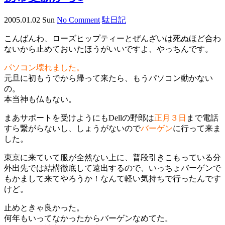
2005.01.02 Sun
No Comment
駄日記
こんばんわ、ローズヒップティーとぜんざいは死ぬほど合わ
ないから止めておいたほうがいいですよ、やっちんです。
パソコン壊れました。
元旦に初もうでから帰って来たら、もうパソコン動かない
の。
本当神も仏もない。
まあサポートを受けようにもDellの野郎は
正月３日
まで電話
すら繋がらないし、しょうがないので
バーゲン
に行って来ま
した。
東京に来ていて服が全然ない上に、普段引きこもっている分
外出先では結構徹底して遠出するので、いっちょバーゲンで
もかまして来てやろうか！なんて軽い気持ちで行ったんです
けど。
止めときゃ良かった。
何年もいってなかったからバーゲンなめてた。