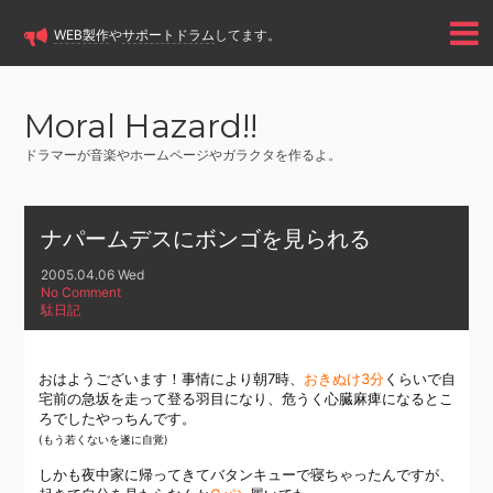
WEB製作
や
サポートドラム
してます。
Moral Hazard!!
ドラマーが音楽やホームページやガラクタを作るよ。
ナパームデスにボンゴを見られる
2005.04.06 Wed
No Comment
駄日記
おはようございます！事情により朝7時、
おきぬけ3分
くらいで自
宅前の急坂を走って登る羽目になり、危うく心臓麻痺になるとこ
ろでしたやっちんです。
(もう若くないを遂に自覚)
しかも夜中家に帰ってきてバタンキューで寝ちゃったんですが、