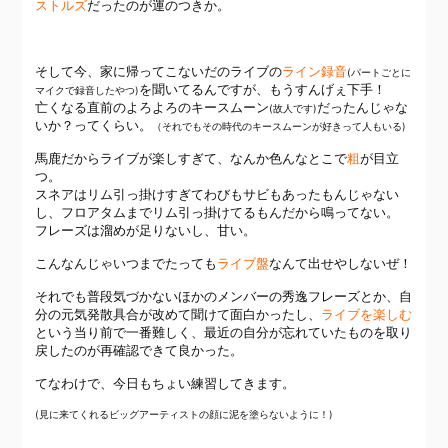
ストルズ
だったのが運のつきか。
そして今、家に帰ってこないだのライブの
ライン録音
(パートごとに
を聞いてるんですが、もうすんげぇ下手！
マイクで録音したやつ)
亡くなる直前のよろよろのキースムーン
だったんじゃな
(故人です)
いか？ってくらい。
（それでもその時代のキースムーンが好きって人もいる)
馬鹿だからライブが楽しすぎて、なんか色んなとこで
粗
が目立
つ。
スネアはリム引っ掛けすぎてわびもサビもあったもんじゃない
し、フロアタムまでリム引っ掛けてるもんだから鳴ってない。
フレーズは溜めが足りないし、甘い。
こんなんじゃいつまでたっても
ライブ盤
なんて出せやしないぜ！
それでも普段気づかないほかのメンバーの秀逸フレーズとか、自
分の元気発散具合が改めて聞けて面白かったし、
ライブを楽しむ
という当り前で一番難しく、最近の自分が忘れていたものを取り
戻したのが再確認できて良かった。
てなわけで、今日もちょい練習してきます。
(見に来てくれるビッグアーティストの顔に泥を塗らないように！)