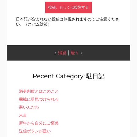
日本語が含まれない投稿は無視されますのでご注意くださ
い。（スパム対策）
«
帰路
|
騒々
»
Recent Category: 駄日記
満身創痍とはこのこと
機械に勇気づけられる
寒いんだわ
末吉
新年から自分にご褒美
送信ボタンが緩い