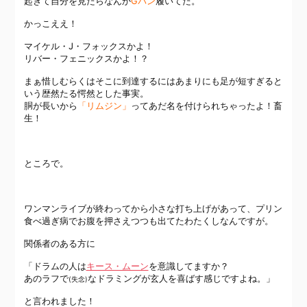
起きて自分を見たらなんか
Gパン
履いてた。
かっこええ！
マイケル・J・フォックスかよ！
リバー・フェニックスかよ！？
まぁ惜しむらくはそこに到達するにはあまりにも足が短すぎると
いう歴然たる愕然とした事実。
胴が長いから
「リムジン」
ってあだ名を付けられちゃったよ！畜
生！
ところで。
ワンマンライブが終わってから小さな打ち上げがあって、プリン
食べ過ぎ病でお腹を押さえつつも出てたわたくしなんですが。
関係者のある方に
「ドラムの人は
キース・ムーン
を意識してますか？
あのラフで
なドラミングが玄人を喜ばす感じですよね。」
(失念)
と言われました！