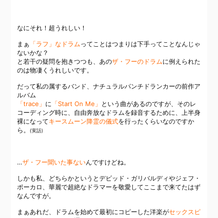
なにそれ！超うれしい！
まぁ
「ラフ」なドラム
ってことはつまりは下手ってことなんじゃ
ないかな？
と若干の疑問を抱きつつも、あの
ザ・フーのドラム
に例えられた
のは物凄くうれしいです。
だって私の属するバンド、ナチュラルパンチドランカーの前作ア
ルバム
「trace」
に
「Start On Me」
という曲があるのですが、そのレ
コーディング時に、自由奔放なドラムを録音するために、上半身
裸になって
キースムーン降霊の儀式
を行ったくらいなのですか
ら。
(実話)
…
ザ・フー聞いた事ない
んですけどね。
しかも私、どちらかというとデビッド・ガリバルディやジェフ・
ポーカロ、華麗で超絶なドラマーを敬愛してここまで来てたはず
なんですが。
まぁあれだ、ドラムを始めて最初にコピーした洋楽が
セックスピ