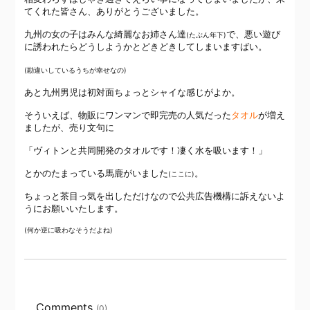
てくれた皆さん、ありがとうございました。
九州の女の子はみんな綺麗なお姉さん達
で、悪い遊び
(たぶん年下)
に誘われたらどうしようかとどきどきしてしまいますばい。
(勘違いしているうちが幸せなの)
あと九州男児は初対面ちょっとシャイな感じがよか。
そういえば、物販にワンマンで即完売の人気だった
タオル
が増え
ましたが、売り文句に
「ヴィトンと共同開発のタオルです！凄く水を吸います！」
とかのたまっている馬鹿がいました
。
(ここに)
ちょっと茶目っ気を出しただけなので公共広告機構に訴えないよ
うにお願いいたします。
(何か逆に吸わなそうだよね)
Comments
(0)