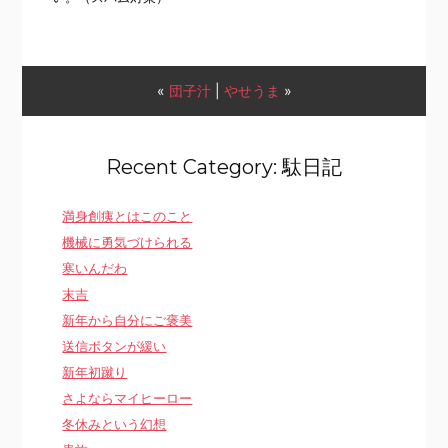
«
団子汁
|
やせうま
»
Recent Category: 駄日記
満身創痍とはこのこと
機械に勇気づけられる
寒いんだわ
末吉
新年から自分にご褒美
送信ボタンが緩い
新年初蹴り
さよならマイヒーロー
冬休みという幻想