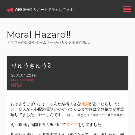
WEB製作
や
サポートドラム
してます。
Moral Hazard!!
ドラマーが音楽やホームページやガラクタを作るよ。
りゅうきゅう2
2005.04.22 Fri
No Comment
駄日記
おはようございます、なんか結構大きな
地震
があったらしいけ
ど、友人から心配の電話がかかってくるまで僕は全然気づかず爆
睡してました、やっちんです。
（むしろ迷惑そうに電話にでる駄目さ具合)
え～昨日は福岡ドラムBe-1にて
ライブ
をしてました。
相変わらずはしゃぎ過ぎてえらい事になってしまいましたが、来