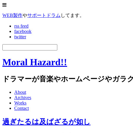
WEB製作
や
サポートドラム
してます。
rss feed
facebook
twitter
Moral Hazard!!
ドラマーが音楽やホームページやガラ
About
Archives
Works
Contact
過ぎたるは及ばざるが如し