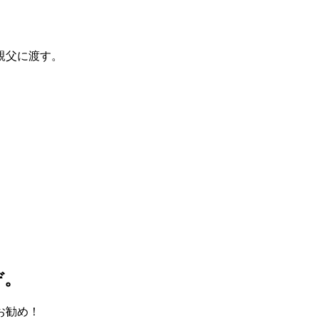
親父に渡す。
ぞ。
お勧め！