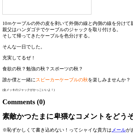
10ｍケーブルの外の皮を剥いて外側の線と内側の線を分けて
親父はハンダゴテでケーブルのジャックを取り付ける。
そして帰ってきたケーブルを色分けする。
そんな一日でした。
充実してるぜ！
食欲の秋？勉強の秋？スポーツの秋？
誰か僕と一緒に
スピーカーケーブルの秋
を楽しみませんか？
(金メッキのジャックがかっこいいよ！)
Comments
(0)
素敵かつたまに卑猥なコメントをどう
※恥ずかしくて書き込めない！ってシャイな貴方は
メール
が