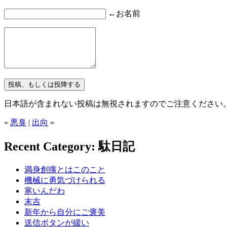
←お名前
日本語が含まれない投稿は無視されますのでご注意ください
«
悪臭
|
出向
»
Recent Category: 駄日記
満身創痍とはこのこと
機械に勇気づけられる
寒いんだわ
末吉
新年から自分にご褒美
送信ボタンが緩い