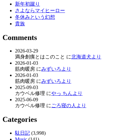
新年初蹴り
さよならマイヒーロー
冬休みという幻想
貴族
Comments
2026-03-29
満身創痍とはこのこと に
北海道犬より
2026-01-03
筋肉暖房 に
みずいろより
2026-01-03
筋肉暖房 に
みずいろより
2025-09-03
カウベル修理 に
やっ ちんより
2025-06-09
カウベル修理 に
ごろ寝の人より
Categories
駄日記
(3,998)
Music
(141)