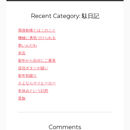
Recent Category: 駄日記
満身創痍とはこのこと
機械に勇気づけられる
寒いんだわ
末吉
新年から自分にご褒美
送信ボタンが緩い
新年初蹴り
さよならマイヒーロー
冬休みという幻想
貴族
Comments