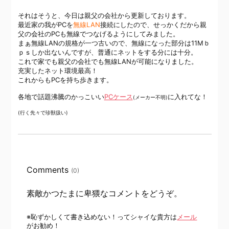
それはそうと、今日は親父の会社から更新しております。
最近家の我がPCを
無線LAN
接続にしたので、せっかくだから親
父の会社のPCも無線でつなげるようにしてみました。
まぁ無線LANの規格が一つ古いので、無線になった部分は11Mｂ
ｐｓしか出ないんですが、普通にネットをする分には十分。
これで家でも親父の会社でも無線LANが可能になりました。
充実したネット環境最高！
これからもPCを持ち歩きます。
各地で話題沸騰のかっこいい
PCケース
に入れてな！
(メーカー不明)
(行く先々で珍獣扱い)
Comments
(0)
素敵かつたまに卑猥なコメントをどうぞ。
※恥ずかしくて書き込めない！ってシャイな貴方は
メール
がお勧め！