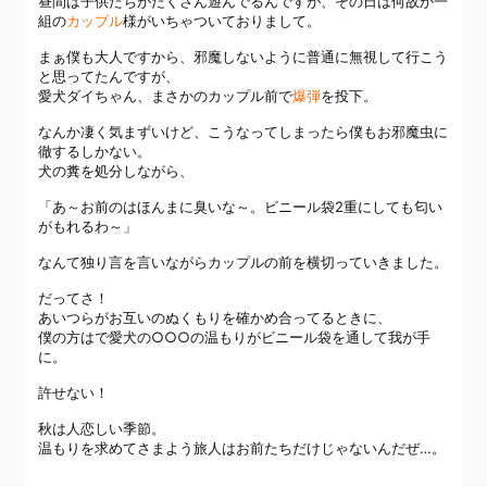
昼間は子供たちがたくさん遊んでるんですが、その日は何故か一
組の
カップル
様がいちゃついておりまして。
まぁ僕も大人ですから、邪魔しないように普通に無視して行こう
と思ってたんですが、
愛犬ダイちゃん、まさかのカップル前で
爆弾
を投下。
なんか凄く気まずいけど、こうなってしまったら僕もお邪魔虫に
徹するしかない。
犬の糞を処分しながら、
「あ～お前のはほんまに臭いな～。ビニール袋2重にしても匂い
がもれるわ～」
なんて独り言を言いながらカップルの前を横切っていきました。
だってさ！
あいつらがお互いのぬくもりを確かめ合ってるときに、
僕の方はで愛犬の○○○の温もりがビニール袋を通して我が手
に。
許せない！
秋は人恋しい季節。
温もりを求めてさまよう旅人はお前たちだけじゃないんだぜ…。