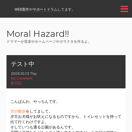
WEB製作
や
サポートドラム
してます。
Moral Hazard!!
ドラマーが音楽やホームページやガラクタを作るよ。
テスト中
2005.10.13 Thu
No Comment
駄日記
こんばんわ、やっちんです。
犬の散歩
をしてまして。
夕方お犬様がお吠えになるものですから、トイレセットを持って
出て行くわけですよ。
そしていつも通る公園があるんです。