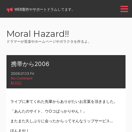
WEB製作
や
サポートドラム
してます。
Moral Hazard!!
ドラマーが音楽やホームページやガラクタを作るよ。
携帯から2006
2006.01.13 Fri
No Comment
駄日記
ライブに来てくれた先輩からありがたいお言葉を頂きました。
「あんたのサイト、ウ○コばっかりやん！」
またまた久しぶりに会ったからってそんなリップサービス…
ほんまや！