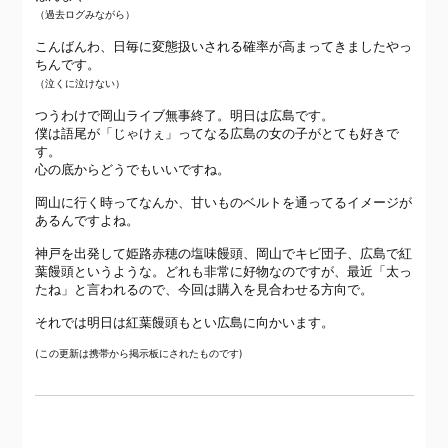
（過去ログみながら）
こんばんわ、日毎に変態扱いされる確率が高まってきましたやっ
ちんです。
（泣くに泣けない）
つうわけで岡山ライブ無事終了。明日は広島です。
僕は語尾が「じゃけぇ」ってなる広島の女の子がとても好きで
す。
心の底からどうでもいいですね。
岡山に行く時ってなんか、甘いものベルトを通ってるイメージが
あるんですよね。
神戸を出発して姫路赤穂の塩味饅頭、岡山でキビ団子、広島で紅
葉饅頭というような。どれも非常に好物なのですが、最近「太っ
たね」と言われるので、今回は購入を見合わせる方向で。
それでは明日は紅葉饅頭もとい広島に向かいます。
(この更新は携帯から掲示板にされたものです)