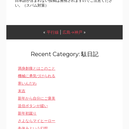
日本語が含まれない投稿は無視されますのでご注意くださ
い。（スパム対策）
«
平行線
|
広島→神戸
»
Recent Category: 駄日記
満身創痍とはこのこと
機械に勇気づけられる
寒いんだわ
末吉
新年から自分にご褒美
送信ボタンが緩い
新年初蹴り
さよならマイヒーロー
冬休みという幻想