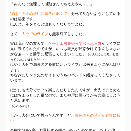
「みんなで無理して感動せんでもええやん～。」
実はこの手の番組に非常に弱くて
、必死で見ないようにしている
のは秘密です。
ほんと、年をとると涙もろくなりますよね。
さて、
大分でのライブ
も無事終了しました。
実は我が父の友人で、
ケーナ工房をやっておられる方
がライブに
見に来てくれたのですが、いつも親父が迷惑かけてるんじゃない
かなぁ～？と勝手に緊張してしまいました。
（そんなことは無いと言
ってくださいましたが！）
はやく大分で満員の客を前にいいライブが出来るようにがんばり
ます。
ちなみにリンク先のサイトでうちのバンドを紹介してくださって
います。
ほかにも大分でオフを楽しんだりしたんですが、出先でまとめる
にはちょっとした量なので、また神戸に帰ってから文章にしよう
と思います。
（忘れるかも）
しかし大分にいて思ったんですけど、
黄色信号の時間が異常に短
い。
今回大分を2度ほど運転する機会があったのですが、なんか僕、