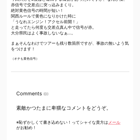
赤信号で交差点に突っ込みまくり。
絶対黄色信号の時間が短い！
関西ルールで黄色になりかけた時に
「うなれエンジン！アクセル前開！」
と走ってたら何度も交差点真ん中で信号が赤。
大分県民はよく事故しないなぁ…。
まぁそんなわけでツアーも残り数箇所ですが、事故の無いよう気
をつけます！
（オチも黄色信号）
Comments
(0)
素敵かつたまに卑猥なコメントをどうぞ。
※恥ずかしくて書き込めない！ってシャイな貴方は
メール
がお勧め！