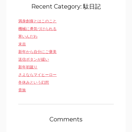
Recent Category: 駄日記
満身創痍とはこのこと
機械に勇気づけられる
寒いんだわ
末吉
新年から自分にご褒美
送信ボタンが緩い
新年初蹴り
さよならマイヒーロー
冬休みという幻想
貴族
Comments