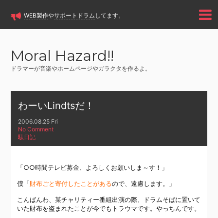
WEB製作
や
サポートドラム
してます。
Moral Hazard!!
ドラマーが音楽やホームページやガラクタを作るよ。
わーいLindtsだ！
2006.08.25 Fri
No Comment
駄日記
「○○時間テレビ募金、よろしくお願いしま～す！」
僕「
財布ごと寄付したことがある
ので、遠慮します。」
こんばんわ、某チャリティー番組出演の際、ドラムそばに置いて
いた財布を盗まれたことが今でもトラウマです。やっちんです。