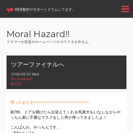
WEB製作
や
サポートドラム
してます。
Moral Hazard!!
ドラマーが音楽やホームページやガラクタを作るよ。
ツアーファイナルへ
2006.08.30 Wed
No Comment
駄日記
帰ってきたぞーーーーーーーーーーーーーー！
朝7時、ドアを開けたら出迎えてくれる馬鹿犬をいなしながらや
っちん家に不審なマスクをした男が帰ってきましたよ！
こんばんわ、やっちんです。
（風邪だだっぴき）