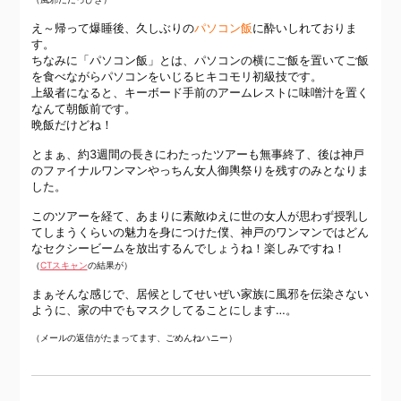
え～帰って爆睡後、久しぶりの
パソコン飯
に酔いしれておりま
す。
ちなみに「パソコン飯」とは、パソコンの横にご飯を置いてご飯
を食べながらパソコンをいじるヒキコモリ初級技です。
上級者になると、キーボード手前のアームレストに味噌汁を置く
なんて朝飯前です。
晩飯だけどね！
とまぁ、約3週間の長きにわたったツアーも無事終了、後は神戸
のファイナルワンマンやっちん女人御輿祭りを残すのみとなりま
した。
このツアーを経て、あまりに素敵ゆえに世の女人が思わず授乳し
てしまうくらいの魅力を身につけた僕、神戸のワンマンではどん
なセクシービームを放出するんでしょうね！楽しみですね！
（
CTスキャン
の結果が）
まぁそんな感じで、居候としてせいぜい家族に風邪を伝染さない
ように、家の中でもマスクしてることにします…。
（メールの返信がたまってます、ごめんねハニー）