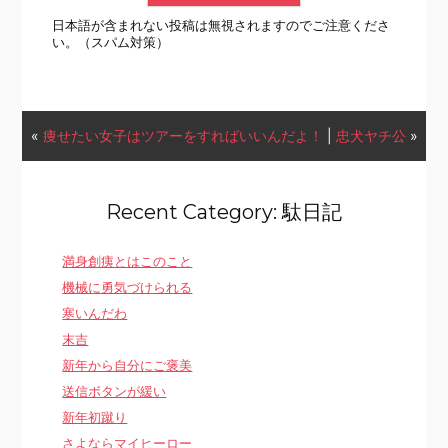
日本語が含まれない投稿は無視されますのでご注意くださ
い。（スパム対策）
«
痩せたい女子はツアーをすればいいんだよ！
|
忠犬ヤチ公
»
Recent Category: 駄日記
満身創痍とはこのこと
機械に勇気づけられる
寒いんだわ
末吉
新年から自分にご褒美
送信ボタンが緩い
新年初蹴り
さよならマイヒーロー