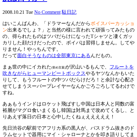
2008.10.21 Tue
No Comment
駄日記
はいこんばんわ、「ドラマーなんだから
ボイスパーカッショ
ン
出来るでしょ？」と当然の様に言われて頑張ってみたもの
の、得られたものはツバだらけになったTシャツと凄くガッ
カリした顔だけだったので、ボイパは習得しません。してや
りません！やっちんです。
だって
面白そうなものは全部東京にある
んだもの。
まぁ世の中にイカれた
が沢山いるもんで、
フルートを
(誉め言葉)
吹きながらヒューマンビートボックス
やるヤツなんかもいた
りして、もうフルートの中ツバだらけだろ！と余計な心配さ
せてしまうスーパープレイヤーなんかごろごろしてるわけで
すね。
あぁもうインドはロケット飛ばすし中国は日本人と同数の富
裕層がマグロ食いまくるし韓国は対馬まで攻めてくるし、と
りあえず落日の日本と心中したくねぇえええええ！
先日渋谷の駅前でアフリカ系の黒人が、バスドラム抜きのド
ラムセットで器用にマイ・シャローナとかを叩き語りしてま