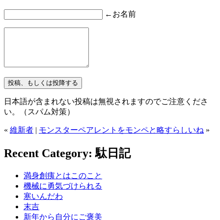
←お名前
日本語が含まれない投稿は無視されますのでご注意くださ
い。（スパム対策）
«
維新者
|
モンスターペアレントをモンペと略すらしいね
»
Recent Category: 駄日記
満身創痍とはこのこと
機械に勇気づけられる
寒いんだわ
末吉
新年から自分にご褒美