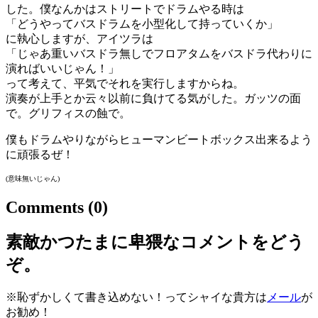
した。僕なんかはストリートでドラムやる時は
「どうやってバスドラムを小型化して持っていくか」
に執心しますが、アイツラは
「じゃあ重いバスドラ無しでフロアタムをバスドラ代わりに
演ればいいじゃん！」
って考えて、平気でそれを実行しますからね。
演奏が上手とか云々以前に負けてる気がした。ガッツの面
で。グリフィスの蝕で。
僕もドラムやりながらヒューマンビートボックス出来るよう
に頑張るぜ！
(意味無いじゃん)
Comments
(0)
素敵かつたまに卑猥なコメントをどう
ぞ。
※恥ずかしくて書き込めない！ってシャイな貴方は
メール
が
お勧め！