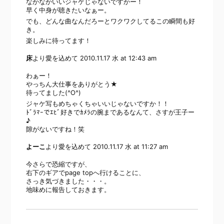
なかなかいいジャケじゃないですかー！
早く中身が聴きたいなぁー。
でも、どんな曲なんだろーとワクワクしてるこの瞬間も好
き。
楽しみに待ってます！
床
より愛を込めて
2010.11.17 水 at 12:43 am
わぁー！
やっちん大仕事をありがとう★
待ってました(^O^)
ジャケ写もめちゃくちゃいいじゃないですか！！
ﾄﾞﾗﾏｰでｴﾋﾞ好きでｶﾒﾗの腕まであるなんて、さすが王子ー
♪
隙がないですね！笑
よーこ
より愛を込めて
2010.11.17 水 at 11:27 am
今さらで恐縮ですが、
右下のギアでpage topへ行けることに、
さっき気づきました・・・。
地味めに報告しておきます。