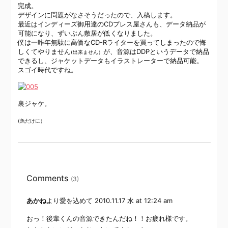
完成。
デザインに問題がなさそうだったので、入稿します。
最近はインディーズ御用達のCDプレス屋さんも、データ納品が
可能になり、ずいぶん敷居が低くなりました。
僕は一昨年無駄に高価なCD-Rライターを買ってしまったので悔
しくてやりません
が、音源はDDPというデータで納品
(出来ません）
できるし、ジャケットデータもイラストレーターで納品可能。
スゴイ時代ですね。
裏ジャケ。
(魚だけに）
Comments
(3)
あかね
より愛を込めて
2010.11.17 水 at 12:24 am
おっ！後輩くんの音源できたんだね！！お疲れ様です。