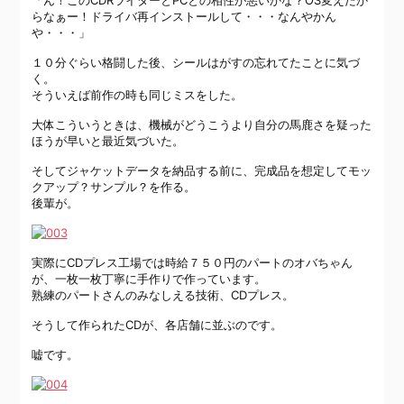
「ん！このCDRライターとPCとの相性が悪いかな？OS変えたか
らなぁー！ドライバ再インストールして・・・なんやかん
や・・・」
１０分ぐらい格闘した後、シールはがすの忘れてたことに気づ
く。
そういえば前作の時も同じミスをした。
大体こういうときは、機械がどうこうより自分の馬鹿さを疑った
ほうが早いと最近気づいた。
そしてジャケットデータを納品する前に、完成品を想定してモッ
クアップ？サンプル？を作る。
後輩が。
実際にCDプレス工場では時給７５０円のパートのオバちゃん
が、一枚一枚丁寧に手作りで作っています。
熟練のパートさんのみなしえる技術、CDプレス。
そうして作られたCDが、各店舗に並ぶのです。
嘘です。