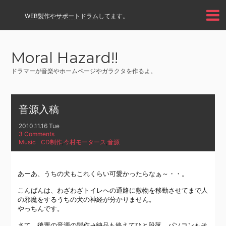
WEB製作
や
サポートドラム
してます。
Moral Hazard!!
ドラマーが音楽やホームページやガラクタを作るよ。
音源入稿
2010.11.16 Tue
3 Comments
Music
CD制作
,
今村モータース
,
音源
あーあ、うちの犬もこれくらい可愛かったらなぁ～・・。
こんばんは、わざわざトイレへの通路に敷物を移動させてまで人
の邪魔をするうちの犬の神経が分かりません。
やっちんです。
さて、後輩の音源の製作→納品も終えてひと段落、パソコンもそ