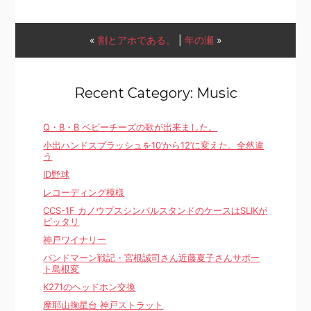
«
割とアホである。
|
年の瀬
»
Recent Category: Music
Q・B・B ベビーチーズの歌が出来ました。
小出ハンドスプラッシュを10’から12’に変えた。全然違
う
ID野球
レコーディング模様
CCS-1F カノウプスシンバルスタンドのケースはSLIKが
ピッタリ
神戸ワイナリー
バンドマーン戦記・宮根誠司さん近藤夏子さんサポー
ト島根変
K271のヘッドホン交換
摩耶山掬星台 神戸ストラット