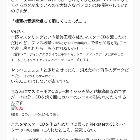
ろそろガタが来ているので大好きなパソコンのお掃除をしていた
のですが、
「後輩の音源間違って消してしまった。」
やばい。
一応マスタリングという最終工程を経たマスターCDを渡したの
だけれど、プレス段階
で何か問題が起こっ
（商品となるCDの印刷ね）
て差し戻されたら、もう作れないかも・・・。
（通常レコーディングスタジオでは半年くらいレコーディングデータは保存しま
す、もしくはクライアントのハードディスクに渡します）
やっべぇぇぇぇ！と激烈あせったら、消えたのは前作のデータだ
った。
（それもあかんけど）
いらんことはしないが吉ですね。
ちなみにマスター用のCDは一枚４００円弱と結構高価なのです
が、その分、CDを焼く面にカバーのシールが貼られてたりする
んです。
(裏面。このシールをはがして使う）
これをマスターCDを作るためだけに買ったPlexsterのCDRライ
ター
に入れたところ、認識しない。
（CD焼く機械）