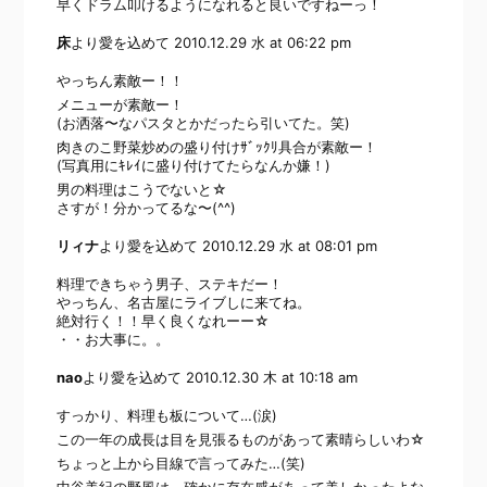
早くドラム叩けるようになれると良いですねーっ！
床
より愛を込めて
2010.12.29 水 at 06:22 pm
やっちん素敵ー！！
メニューが素敵ー！
(お洒落〜なパスタとかだったら引いてた。笑)
肉きのこ野菜炒めの盛り付けｻﾞｯｸﾘ具合が素敵ー！
(写真用にｷﾚｲに盛り付けてたらなんか嫌！)
男の料理はこうでないと☆
さすが！分かってるな〜(^^)
リィナ
より愛を込めて
2010.12.29 水 at 08:01 pm
料理できちゃう男子、ステキだー！
やっちん、名古屋にライブしに来てね。
絶対行く！！早く良くなれーー☆
・・お大事に。。
nao
より愛を込めて
2010.12.30 木 at 10:18 am
すっかり、料理も板について…(涙)
この一年の成長は目を見張るものがあって素晴らしいわ☆
ちょっと上から目線で言ってみた…(笑)