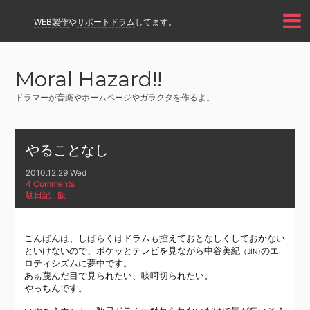
WEB製作
や
サポートドラム
してます。
Moral Hazard!!
ドラマーが音楽やホームページやガラクタを作るよ。
やることなし
2010.12.29 Wed
4 Comments
駄日記
飯
こんばんは、しばらくはドラムも控えておとなしくしておかない
といけないので、ボケッとテレビを見ながら中谷美紀
のエ
（JIN)
ロティシズムに夢中です。
あぁ蔑んだ目で見られたい、啖呵切られたい。
やっちんです。