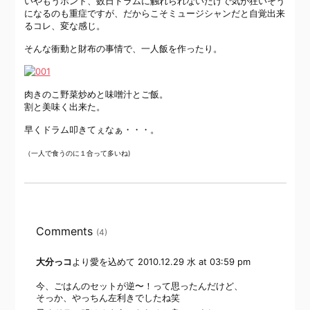
いやもうホント、数日ドラムに触れられないだけで気が狂いそう
になるのも重症ですが、だからこそミュージシャンだと自覚出来
るコレ、変な感じ。
そんな衝動と財布の事情で、一人飯を作ったり。
肉きのこ野菜炒めと味噌汁とご飯。
割と美味く出来た。
早くドラム叩きてぇなぁ・・・。
（一人で食うのに１合って多いね)
Comments
(4)
大分っコ
より愛を込めて
2010.12.29 水 at 03:59 pm
今、ごはんのセットが逆〜！って思ったんだけど、
そっか、やっちん左利きでしたね笑