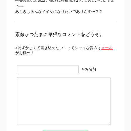
中谷美紀の野風は、確かに存在感があって美しかったよな
ぁ…。
あちきもあんなイイ女になりたいでありんす〜？？
素敵かつたまに卑猥なコメントをどうぞ。
※恥ずかしくて書き込めない！ってシャイな貴方は
メール
がお勧め！
←お名前