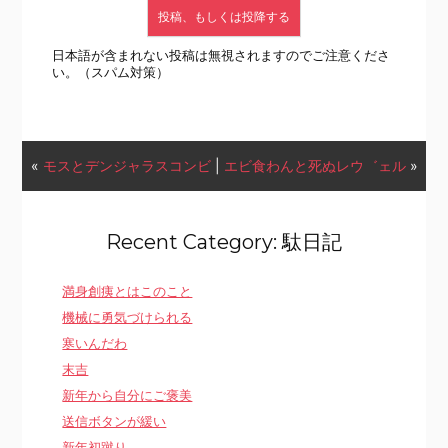
日本語が含まれない投稿は無視されますのでご注意くださ
い。（スパム対策）
«
モスとデンジャラスコンビ
|
エビ食わんと死ぬレウ゛ェル
»
Recent Category: 駄日記
満身創痍とはこのこと
機械に勇気づけられる
寒いんだわ
末吉
新年から自分にご褒美
送信ボタンが緩い
新年初蹴り