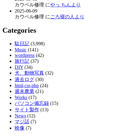
カウベル修理 に
やっ ちんより
2025-06-09
カウベル修理 に
ごろ寝の人より
Categories
駄日記
(3,998)
Music
(141)
wordpress
(42)
旅行記
(37)
DIY
(34)
犬、動物写真
(32)
過去ログ
(30)
html,css,php
(24)
週末農業
(21)
Works
(17)
パソコン備忘録
(15)
サイト製作
(13)
News
(12)
マジ話
(7)
映像
(7)