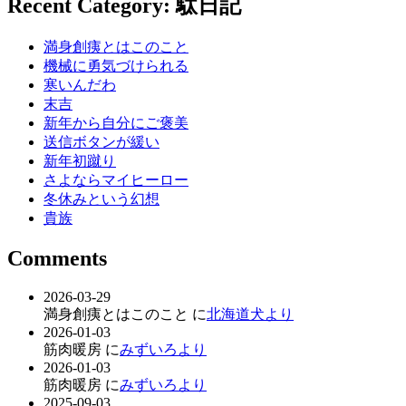
Recent Category: 駄日記
満身創痍とはこのこと
機械に勇気づけられる
寒いんだわ
末吉
新年から自分にご褒美
送信ボタンが緩い
新年初蹴り
さよならマイヒーロー
冬休みという幻想
貴族
Comments
2026-03-29
満身創痍とはこのこと に
北海道犬より
2026-01-03
筋肉暖房 に
みずいろより
2026-01-03
筋肉暖房 に
みずいろより
2025-09-03