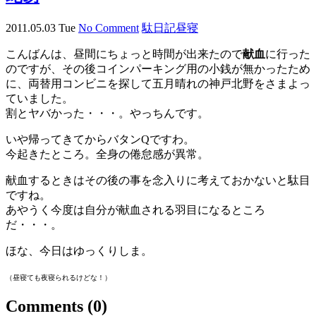
2011.05.03 Tue
No Comment
駄日記
昼寝
こんばんは、昼間にちょっと時間が出来たので
献血
に行った
のですが、その後コインパーキング用の小銭が無かったため
に、両替用コンビニを探して五月晴れの神戸北野をさまよっ
ていました。
割とヤバかった・・・。やっちんです。
いや帰ってきてからバタンQですわ。
今起きたところ。全身の倦怠感が異常。
献血するときはその後の事を念入りに考えておかないと駄目
ですね。
あやうく今度は自分が献血される羽目になるところ
だ・・・。
ほな、今日はゆっくりしま。
（昼寝ても夜寝られるけどな！）
Comments
(0)