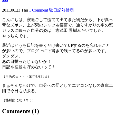
2011.06.23 Thu
1 Comment
駄日記
熱射病
こんにちは、寝過ごして慌てて出てきた物だから、下が真っ
青なズボン、上が紫のシャツ＆寝癖で、通りすがりの車の窓
ガラスに映った自分の姿は、志茂田 景樹みたいでした。
やっちんです。
最近はどうも日記を書くだけ書いてUPするのを忘れること
が多いので、ブログ上に下書きで残ってるのが多いです。
ダメダメ。
あの日誓ったじゃないか！
日記や宿題を貯めないって！
（※あの日・・・某年8月31日）
まぁそんなわけで、自分への罰としてエアコンなしの倉庫二
階で今日も頑張る。
（熱射病になりそう）
Comments
(1)