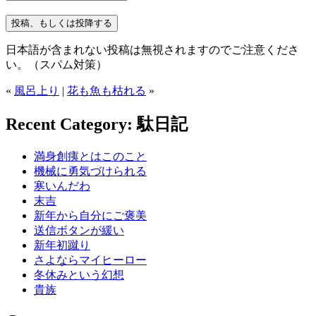
日本語が含まれない投稿は無視されますのでご注意くださ
い。（スパム対策）
«
風呂上り
|
花も魚も枯れる
»
Recent Category: 駄日記
満身創痍とはこのこと
機械に勇気づけられる
寒いんだわ
末吉
新年から自分にご褒美
送信ボタンが緩い
新年初蹴り
さよならマイヒーロー
冬休みという幻想
貴族