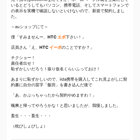
いるとどうしてもパソコン、携帯電話、そしてスマートフォンで
の表示を実機で確認しないといけないので、新規で契約しまし
た。
～auショップにて～
僕「すみませんー、
HTC
エボ
下さい！」
店員さん「え、
HTC
イーボ
のことですか？」
チクショー！
責任者出せ！
恥ずかしいだろう！振り仮名くらいふっておけ！
あまりに恥ずかしいので、iida携帯を購入してこれ見よがしに契
約書に自分の苗字「飯田」を書き込んだ後で
「あ、かぶっちゃったから契約やめますわ！」
颯爽と帰ってやろうかな！と思いましたが、我慢しました。
畜生・・・畜生・・・
（枕びしょびしょ）