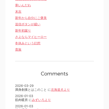
寒いんだわ
末吉
新年から自分にご褒美
送信ボタンが緩い
新年初蹴り
さよならマイヒーロー
冬休みという幻想
貴族
Comments
2026-03-29
満身創痍とはこのこと に
北海道犬より
2026-01-03
筋肉暖房 に
みずいろより
2026-01-03