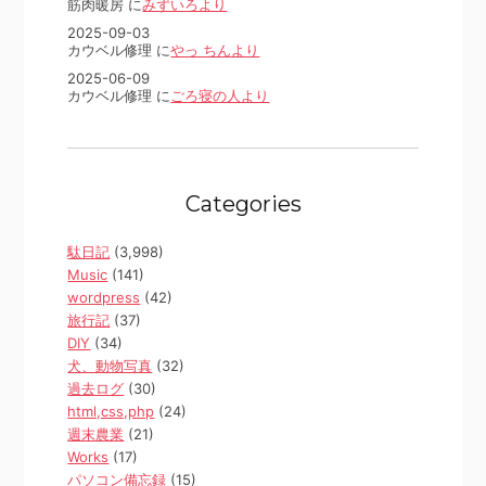
筋肉暖房 に
みずいろより
2025-09-03
カウベル修理 に
やっ ちんより
2025-06-09
カウベル修理 に
ごろ寝の人より
Categories
駄日記
(3,998)
Music
(141)
wordpress
(42)
旅行記
(37)
DIY
(34)
犬、動物写真
(32)
過去ログ
(30)
html,css,php
(24)
週末農業
(21)
Works
(17)
パソコン備忘録
(15)