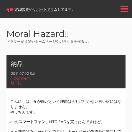
WEB製作
や
サポートドラム
してます。
Moral Hazard!!
ドラマーが音楽やホームページやガラクタを作るよ。
納品
2011.07.02 Sat
1 Comment
駄日記
こんにちは、夜が雨だという理由は会社に行かない言い訳にはな
りません。
やっちんです。
auの
スマートフォン
、HTC EVOを買ったんですけど。
元々携帯はDocomoなんですが、ホームページ作成を生業にして