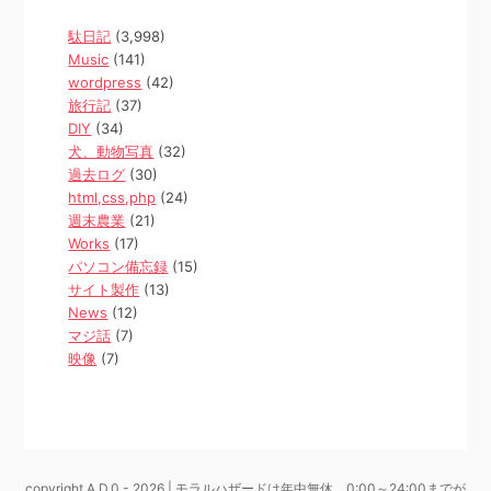
駄日記
(3,998)
Music
(141)
wordpress
(42)
旅行記
(37)
DIY
(34)
犬、動物写真
(32)
過去ログ
(30)
html,css,php
(24)
週末農業
(21)
Works
(17)
パソコン備忘録
(15)
サイト製作
(13)
News
(12)
マジ話
(7)
映像
(7)
copyright A.D.0 - 2026 | モラルハザードは年中無休、0:00～24:00までが