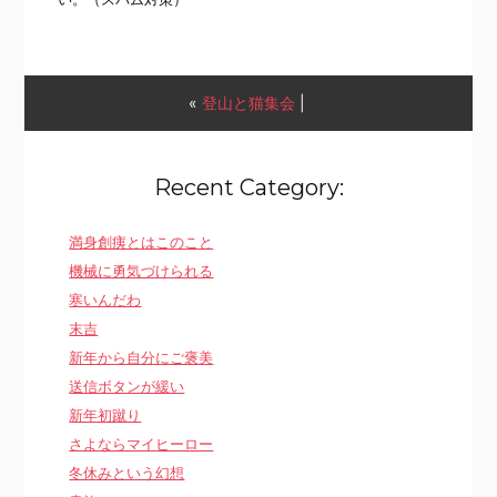
«
登山と猫集会
|
Recent Category:
満身創痍とはこのこと
機械に勇気づけられる
寒いんだわ
末吉
新年から自分にご褒美
送信ボタンが緩い
新年初蹴り
さよならマイヒーロー
冬休みという幻想