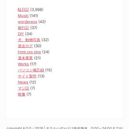
駄日記
(3,998)
Music
(141)
wordpress
(42)
旅行記
(37)
DIY
(34)
犬、動物写真
(32)
過去ログ
(30)
html,css,php
(24)
週末農業
(21)
Works
(17)
パソコン備忘録
(15)
サイト製作
(13)
News
(12)
マジ話
(7)
映像
(7)
copyright A.D.0 - 2026 | モラルハザードは年中無休、0:00～24:00までが