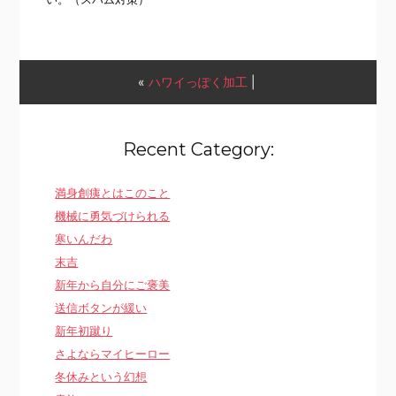
«
ハワイっぽく加工
|
Recent Category:
満身創痍とはこのこと
機械に勇気づけられる
寒いんだわ
末吉
新年から自分にご褒美
送信ボタンが緩い
新年初蹴り
さよならマイヒーロー
冬休みという幻想