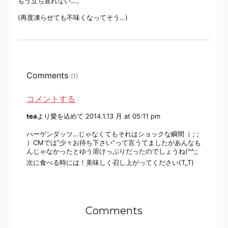
もう立ち直れない…。
(再度凍らせても不味くなってそう…)
Comments
(1)
コメントする
tea
より愛を込めて
2014.1.13 月 at 05:11 pm
ハーゲンダッツ…じゃなくてもそれはショックな瞬間（ ; ;
）CMでは“少々お待ち下さい”って言うてましたがあんなも
んじゃなかったとゆう溶けっぷりだったのでしょうね(^^;;
次に食べる時には！美味しく召し上がってください(T_T)
Comments