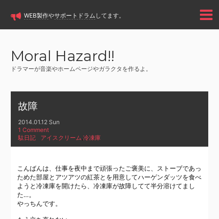
WEB製作
や
サポートドラム
してます。
Moral Hazard!!
ドラマーが音楽やホームページやガラクタを作るよ。
故障
2014.01.12 Sun
1 Comment
駄日記
アイスクリーム
,
冷凍庫
こんばんは、仕事を夜中まで頑張ったご褒美に、ストーブであっ
ためた部屋とアツアツの紅茶とを用意してハーゲンダッツを食べ
ようと冷凍庫を開けたら、冷凍庫が故障してて半分溶けてまし
た…。
やっちんです。