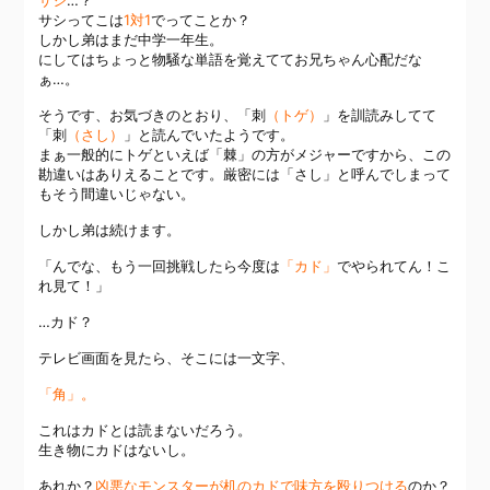
サシ
…？
サシってこは
1対1
でってことか？
しかし弟はまだ中学一年生。
にしてはちょっと物騒な単語を覚えててお兄ちゃん心配だな
ぁ…。
そうです、お気づきのとおり、「刺
（トゲ）
」を訓読みしてて
「刺
（さし）
」と読んでいたようです。
まぁ一般的にトゲといえば「棘」の方がメジャーですから、この
勘違いはありえることです。厳密には「さし」と呼んでしまって
もそう間違いじゃない。
しかし弟は続けます。
「んでな、もう一回挑戦したら今度は
「カド」
でやられてん！こ
れ見て！」
…カド？
テレビ画面を見たら、そこには一文字、
「角」。
これはカドとは読まないだろう。
生き物にカドはないし。
あれか？
凶悪なモンスターが机のカドで味方を殴りつける
のか？