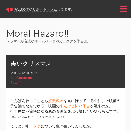
WEB製作
や
サポートドラム
してます。
Moral Hazard!!
ドラマーが音楽やホームページやガラクタを作るよ。
黒いクリスマス
2005.02.06 Sun
No Comment
駄日記
こんばんわ、こちとら
娯楽映画
を見に行っているのに、上映前の
予告編でなんでホラー映画の
すんげぇ怖い予告
を流すのか。
行く度に不愉快になるあの映画館をぶっ壊したいやっちんです。
（怒ってるんだぞ！ぷんすかぷりりん！）
えっと、昨日
トゲ
について色々書いてましたが。