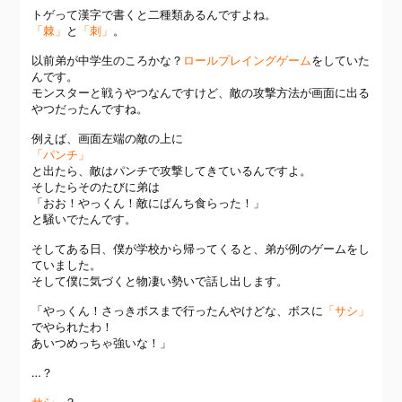
トゲって漢字で書くと二種類あるんですよね。
「棘」
と
「刺」
。
以前弟が中学生のころかな？
ロールプレイングゲーム
をしていた
んです。
モンスターと戦うやつなんですけど、敵の攻撃方法が画面に出る
やつだったんですね。
例えば、画面左端の敵の上に
「パンチ」
と出たら、敵はパンチで攻撃してきているんですよ。
そしたらそのたびに弟は
「おお！やっくん！敵にぱんち食らった！」
と騒いでたんです。
そしてある日、僕が学校から帰ってくると、弟が例のゲームをし
ていました。
そして僕に気づくと物凄い勢いで話し出します。
「やっくん！さっきボスまで行ったんやけどな、ボスに
「サシ」
でやられたわ！
あいつめっちゃ強いな！」
…？