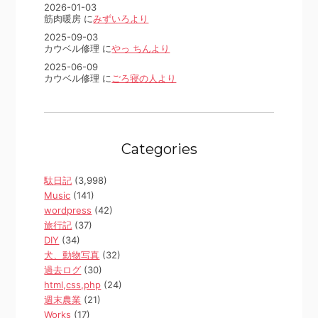
2026-01-03
筋肉暖房 に
みずいろより
2025-09-03
カウベル修理 に
やっ ちんより
2025-06-09
カウベル修理 に
ごろ寝の人より
Categories
駄日記
(3,998)
Music
(141)
wordpress
(42)
旅行記
(37)
DIY
(34)
犬、動物写真
(32)
過去ログ
(30)
html,css,php
(24)
週末農業
(21)
Works
(17)