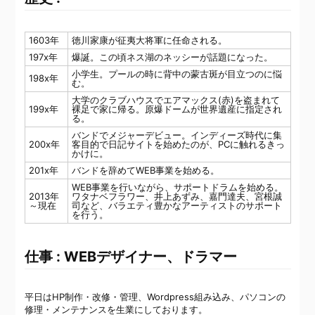
1603年
徳川家康が征夷大将軍に任命される。
197x年
爆誕。この頃ネス湖のネッシーが話題になった。
小学生。プールの時に背中の蒙古斑が目立つのに悩
198x年
む。
大学のクラブハウスでエアマックス(赤)を盗まれて
199x年
裸足で家に帰る。原爆ドームが世界遺産に指定され
る。
バンドでメジャーデビュー。インディーズ時代に集
200x年
客目的で日記サイトを始めたのが、PCに触れるきっ
かけに。
201x年
バンドを辞めてWEB事業を始める。
WEB事業を行いながら、サポートドラムを始める。
2013年
ワタナベフラワー、井上あずみ、嘉門達夫、宮根誠
～現在
司など、バラエティ豊かなアーティストのサポート
を行う。
仕事 : WEBデザイナー、ドラマー
平日はHP制作・改修・管理、Wordpress組み込み、パソコンの
修理・メンテナンスを生業にしております。