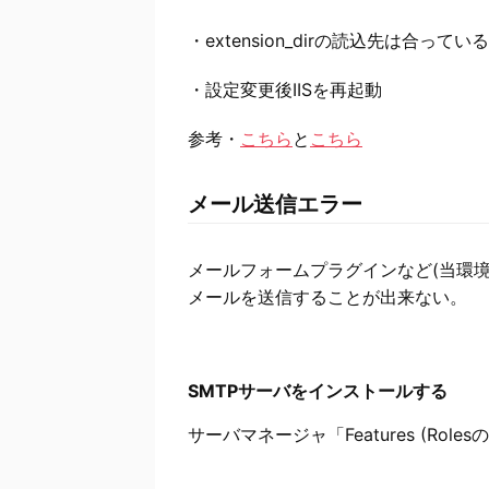
・extension_dirの読込先は合っているか？ 
・設定変更後IISを再起動
参考・
こちら
と
こちら
メール送信エラー
メールフォームプラグインなど(当環境では
メールを送信することが出来ない。
SMTPサーバをインストールする
サーバマネージャ「Features (Role