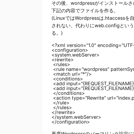
その後、wordpressがインストール
下記の内容でファイルを作る。
(LinuxではWordpressは.htacce
されない、代わりにweb.config
る。)
<?xml version="1.0" encoding="UTF-
<configuration>

<system.webServer>

<rewrite>

 <rules>

 <rule name="wordpress" patternSyn
 <match url="*"/>

 <conditions>

 <add input="{REQUEST_FILENAME}" 
 <add input="{REQUEST_FILENAME}" 
 </conditions>

 <action type="Rewrite" url="index.p
 </rule>

 </rules>

</rewrite>

</system.webServer>

再度Wordpressのパーマリンク設定に