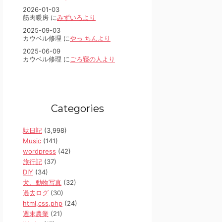
2026-01-03
筋肉暖房 に
みずいろより
2025-09-03
カウベル修理 に
やっ ちんより
2025-06-09
カウベル修理 に
ごろ寝の人より
Categories
駄日記
(3,998)
Music
(141)
wordpress
(42)
旅行記
(37)
DIY
(34)
犬、動物写真
(32)
過去ログ
(30)
html,css,php
(24)
週末農業
(21)