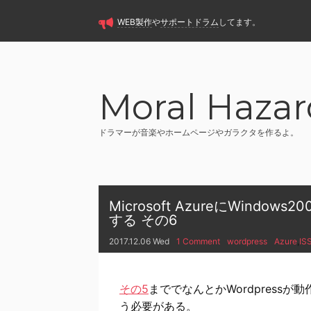
WEB製作
や
サポートドラム
してます。
Moral Hazar
ドラマーが音楽やホームページやガラクタを作るよ。
Microsoft AzureにWindo
する その6
2017.12.06 Wed
1 Comment
wordpress
Azure
,
IS
その5
まででなんとかWordpressが
う必要がある。