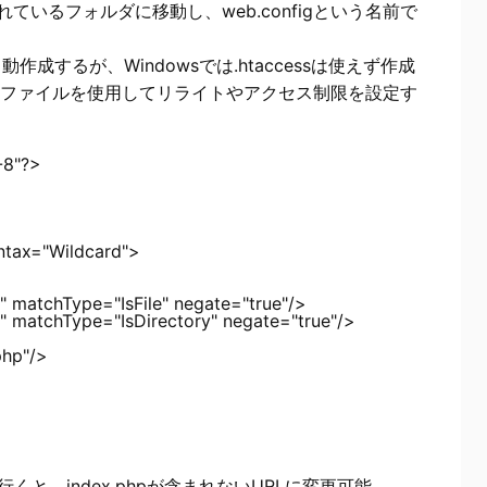
されているフォルダに移動し、web.configという名前で
ssを自動作成するが、Windowsでは.htaccessは使えず作成
というファイルを使用してリライトやアクセス制限を設定す
8"?>

tax="Wildcard">

matchType="IsFile" negate="true"/>

matchType="IsDirectory" negate="true"/>

hp"/>

行くと、index.phpが含まれないURLに変更可能。