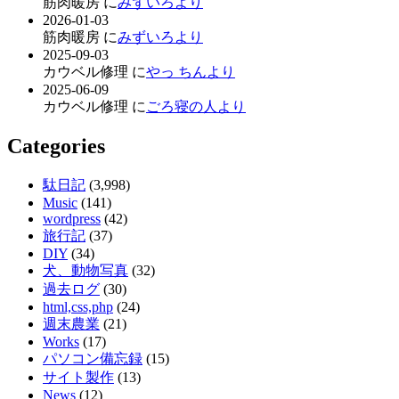
筋肉暖房 に
みずいろより
2026-01-03
筋肉暖房 に
みずいろより
2025-09-03
カウベル修理 に
やっ ちんより
2025-06-09
カウベル修理 に
ごろ寝の人より
Categories
駄日記
(3,998)
Music
(141)
wordpress
(42)
旅行記
(37)
DIY
(34)
犬、動物写真
(32)
過去ログ
(30)
html,css,php
(24)
週末農業
(21)
Works
(17)
パソコン備忘録
(15)
サイト製作
(13)
News
(12)