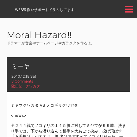
WEB製作
や
サポートドラム
してます。
Moral Hazard!!
ドラマーが音楽やホームページやガラクタを作るよ。
ミーヤ
2010.12.18 Sat
3 Comments
駄日記
クワガタ
ミヤマクワガタ VS ノコギリクワガタ
<news>
全２４４戦でノコギリの１４５勝に対してミヤマが９９勝。決ま
り手では、下から潜り込んで相手を大あごで挟み、投げ飛ばす
「下手投げ」が７７回。勝 者はほぼすべてノコギリだった。一