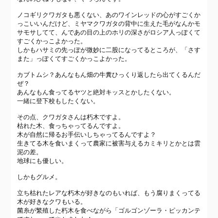
ノコギリクワガタも悪くない、あのワインレッドの心がすごくか
っこいいんだけど、ミヤマクワガタの背中に生えた毛がなんかモ
サモサしてて、んであの目の上のホリの深さがロシア人っぽくて
すごくかっこよかった。
しかもハサミの先っぽが微妙に二股になってるところが、「さす
また」っぽくてすごくかっこよかった。
カブトムシ？あんなもん畑の牛糞ひっくり返したら出てくるんだ
ぜ？
あんなもん食ってるヤツと絶対キッスとかしたくない。
一緒に登下校もしたくない。
その点、クワガタさんは朽木ですよ。
枯れた木、食っちゃってるんですよ。
木が自然に帰るお手伝いしちゃってるんですよ？
生きてる木を食いまくって農家に被害与えるカミキリとかとは雲
泥の差。
地球にも優しい。
しかもグルメ。
立ち枯れたレアな朽木が好きなのもいれば、もう腐りまくってる
木が好きなクワもいる。
菌糸が繁殖した朽木を食べながら「ゴルゴンゾーラ・ピッカンテ