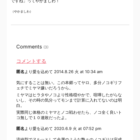
ですね」ってやかましわ！
（やかましわ）
Comments
(3)
コメントする
匿名
より愛を込めて
2014.8.26 火 at 10:34 am
気にすることは無い。この本郷ってヤロ、多分ノコギリフ
ェチでミヤマ嫌いだろうから。
ミヤマはヒラタやノコより性格穏やかで、喧嘩したがらな
いし、その時の気分ってモンまで計算に入れてないのは明
白。
実際同じ体格のミヤマとノコ戦わせたら、ノコ全く良いト
コ無しで１０連敗だったよ。
匿名
より愛を込めて
2020.6.9 火 at 07:52 pm
流線型でヌルッとして金属のような艶々のノコギリは完成