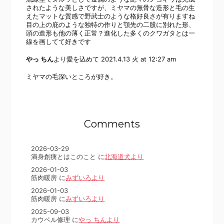
されたような美しさですが、ミヤマの無骨な造形と毛の生
えたマットな質感で野武士のような格好良さが有りますね
目の上の庇のような独特の作りと顎先の二股に別れた形、
頭の造形も他の薄く正常？進化した多くのクワガタとは一
線を画してて好きです
やっ ちん
より愛を込めて
2021.4.13 火 at 12:27 am
ミヤマの毛深いところが好き。
Comments
2026-03-29
満身創痍とはこのこと に
北海道犬より
2026-01-03
筋肉暖房 に
みずいろより
2026-01-03
筋肉暖房 に
みずいろより
2025-09-03
カウベル修理 に
やっ ちんより