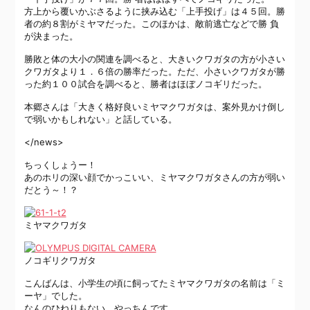
方上から覆いかぶさるように挟み込む「上手投げ」は４５回。勝
者の約８割がミヤマだった。このほかは、敵前逃亡などで勝 負
が決まった。
勝敗と体の大小の関連を調べると、大きいクワガタの方が小さい
クワガタより１．６倍の勝率だった。ただ、小さいクワガタが勝
った約１００試合を調べると、勝者はほぼノコギリだった。
本郷さんは「大きく格好良いミヤマクワガタは、案外見かけ倒し
で弱いかもしれない」と話している。
</news>
ちっくしょうー！
あのホリの深い顔でかっこいい、ミヤマクワガタさんの方が弱い
だとう～！？
ミヤマクワガタ
ノコギリクワガタ
こんばんは、小学生の頃に飼ってたミヤマクワガタの名前は「ミ
ーヤ」でした。
なんのひねりもない、やっちんです。