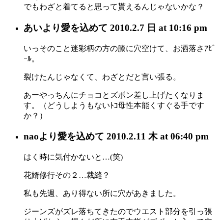
でもわざと着てると思って貰えるんじゃないかな？
あい
より愛を込めて
2010.2.7 日 at 10:16 pm
いっそのこと迷彩柄の方の膝に穴空けて、お洒落さｱﾋﾟ
ｰﾙ。
裂けたんじゃなくて、わざとだと言い張る。
あーやっちんにチョコとズボン差し上げたくなりま
す。（どうしようもないﾄｺ母性本能くすぐる手です
か？）
nao
より愛を込めて
2010.2.11 木 at 06:40 pm
はく時に気付かないと…(笑)
花婿修行その２…裁縫？
私も先週、あり得ない所に穴があきました。
ジーンズがズレ落ちてきたのでウエスト部分を引っ張