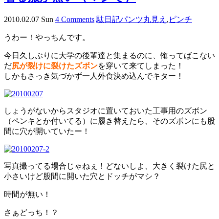
2010.02.07 Sun
4 Comments
駄日記
パンツ丸見え
,
ピンチ
うわー！やっちんです。
今日久しぶりに大学の後輩達と集まるのに、俺ってばこない
だ
尻が裂けに裂けたズボン
を穿いて来てしまった！
しかもさっき気づかず一人外食決め込んでキター！
しょうがないからスタジオに置いておいた工事用のズボン
（ペンキとか付いてる）に履き替えたら、そのズボンにも股
間に穴が開いていたー！
写真撮ってる場合じゃねぇ！どないしよ、大きく裂けた尻と
小さいけど股間に開いた穴とドッチがマシ？
時間が無い！
さぁどっち！？