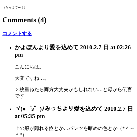
（たっけてー！）
Comments
(4)
コメントする
かよぽん
より愛を込めて
2010.2.7 日 at 02:26
pm
こんにちは。
大変ですね…。
２枚重ねたら両方大丈夫かもしれない…と母から伝言
です。
ヾ(●゜з゜)ﾉみっち
より愛を込めて
2010.2.7 日
at 05:35 pm
上の服が隠れる位とか…パンツを暗めの色とか（*＾～
＾*）