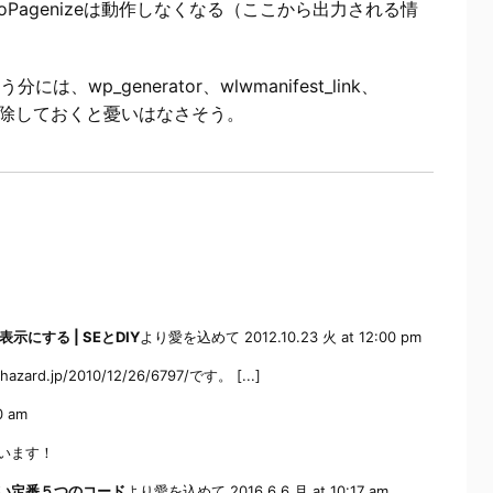
toPagenizeは動作しなくなる（ここから出力される情
は、wp_generator、wlwmanifest_link、
link～を削除しておくと憂いはなさそう。
示にする | SEとDIY
より愛を込めて
2012.10.23 火 at 12:00 pm
rd.jp/2010/12/26/6797/です。 [...]
0 am
います！
ておきたい定番５つのコード
より愛を込めて
2016.6.6 月 at 10:17 am