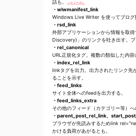
話も。
（→ソース）
・wlwmanifest_link
Windows Live Writer を使っ
・rsd_link
外部アプリケーションから情報を取得するため
Discovery)」のリンクを吐き出
・rel_canonical
URL正規化タグ。複数の類似した内
・index_rel_link
linkタグを出力。出力されたリンク
ることを示す。
・feed_links
サイト全体へのfeedを出力する。
・feed_links_extra
その他のフィード（カテゴリー等）へ
・parent_post_rel_link、start_post_
ブラウザが先読みするためlink rel="
かける負荷があがるとも。