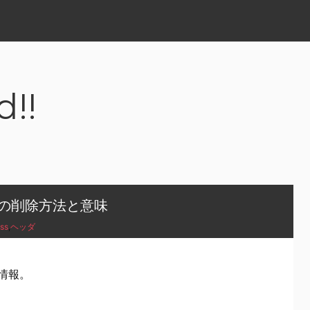
d!!
報の削除方法と意味
ss
,
ヘッダ
す情報。