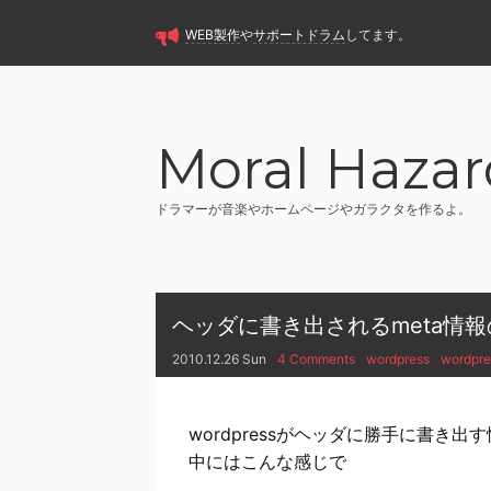
WEB製作
や
サポートドラム
してます。
Moral Hazar
ドラマーが音楽やホームページやガラクタを作るよ。
ヘッダに書き出されるmeta情
2010.12.26 Sun
4 Comments
wordpress
wordpre
wordpressがヘッダに勝手に書き出
中にはこんな感じで