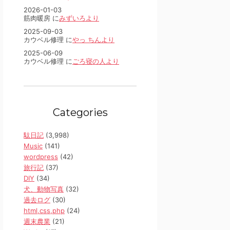
2026-01-03
筋肉暖房 に
みずいろより
2025-09-03
カウベル修理 に
やっ ちんより
2025-06-09
カウベル修理 に
ごろ寝の人より
Categories
駄日記
(3,998)
Music
(141)
wordpress
(42)
旅行記
(37)
DIY
(34)
犬、動物写真
(32)
過去ログ
(30)
html,css,php
(24)
週末農業
(21)