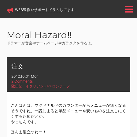
WEB製作
や
サポートドラム
してます。
Moral Hazard!!
ドラマーが音楽やホームページやガラクタを作るよ。
注文
2012.10.01 Mon
2 Comments
駄日記
イタリアン
,
ペペロンチーノ
こんばんは、マクドナルドのカウンターからメニューが無くなる
そうですね、一説によると単品メニューや安いものを注文しにく
くするためだとか。
やっちんです。
ほんま腹立つわー！