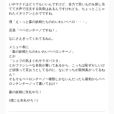
いやマクドはどうでもいいんですけど、全力で安いものを探し当
てて大声で注文する気骨はあるんですけれども、ちょっとこじゃ
れたイタリアンとかでですね、
僕「え～っと森の妖精たちのわいわいペペロ・・・」
店員「ペペロンチーノですね！」
なにさえぎってくれてるねん。
メニュー表に
「森の妖精たちのわいわいペペロンチーノ」
とか
「シェフの気まぐれサラダパスタ」
とかファンシーな名前が書いてあるから、こっちは恥ずかしいけ
ど頑張って言おうとしてるのに、なにそっちが面倒臭がってるね
ん！
そもそもペペロンチーノ一種類しかないんだったら最初からペペ
ロンチンチーノって書いておけ！
森の妖精に失礼やろ！
(僕にも失礼やろ！)