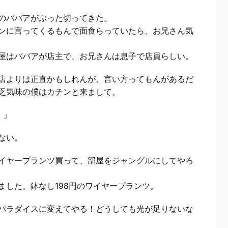
のババアがぶった切ってきた。
ンに言ってくるもんで面食らっていたら、お兄さん気
屋はババアが店主で、お兄さんは息子で店員らしい。
店よりは正直かもしれんが、言い方ってもんがあるだ
乏気味の僕はカチンと来まして。
」
）
ない。
イヤープランツ買って、部屋をジャングルにしてやろ
ました。鉢なし198円のワイヤープランツ。
パラダイスに変えてやる！どうしても光が足りないな