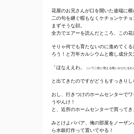
花屋のお兄さんが口を開いた途端に横
二の句を継ぐ暇もなくケチョンケチョ
まずそうな顔。
全力でエアーを読んだところ、この花
そりゃ何でも育たないのに進めてくる
ろう！と万年カルシウムと癒し成分欠
「ほなええわ。
（シワ二倍に増える呪いかけたるわ
と出てきたのですがどうもすっきりし
おし、行きつけのホームセンターでワ
うやんけ！
と、近所のホームセンターで買ってき
みとけよババア、俺の部屋をノーザン
ら水銀灯作って置いてやる！