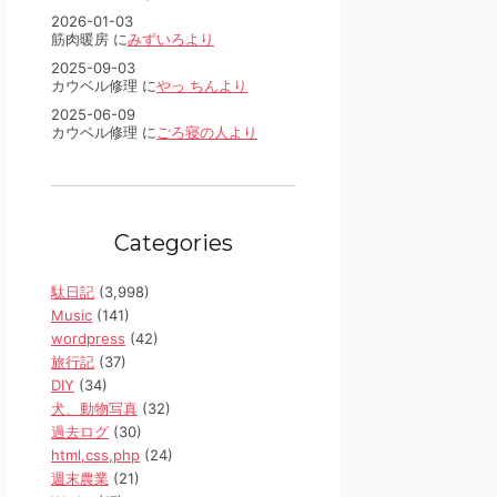
2026-01-03
筋肉暖房 に
みずいろより
2025-09-03
カウベル修理 に
やっ ちんより
2025-06-09
カウベル修理 に
ごろ寝の人より
Categories
駄日記
(3,998)
Music
(141)
wordpress
(42)
旅行記
(37)
DIY
(34)
犬、動物写真
(32)
過去ログ
(30)
html,css,php
(24)
週末農業
(21)