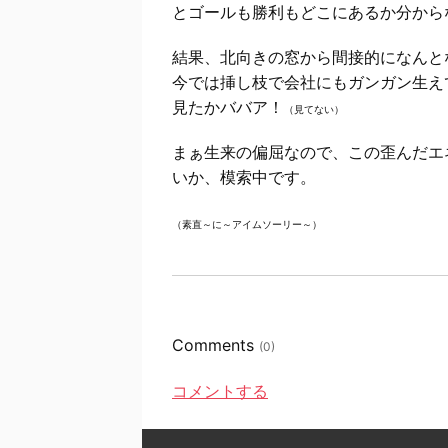
とゴールも勝利もどこにあるか分から
結果、北向きの窓から間接的になんと
今では挿し枝で会社にもガンガン生え
見たかババア！
（見てない）
まぁ生来の偏屈なので、この歪んだエ
いか、模索中です。
（素直～に～アイムソーリー～）
Comments
(0)
コメントする