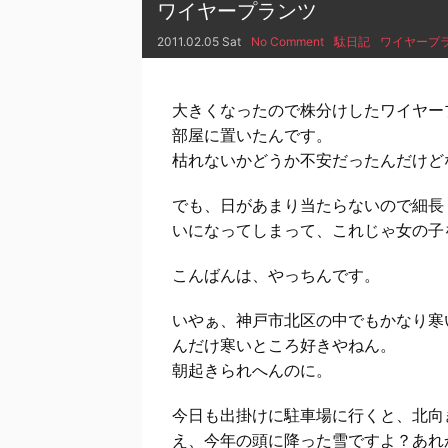
ワイヤープランツ
2011.02.05 Sat
No Comment
駄日記
ワイヤープ
大きくなったので株分けしたワイヤー
部屋に置いたんです。
枯れないかどうか不安だったんだけど
でも、日があまり当たらないので細長
いになってしまって、これじゃ女の子
こんばんは、やっちんです。
いやぁ、神戸市北区の中でもかなり寒
んだけ寒いところ好きやねん。
朝起きられへんのに。
今日も出掛けに駐車場に行くと、北向
え、今年の頭に降った雪ですよ？あれ