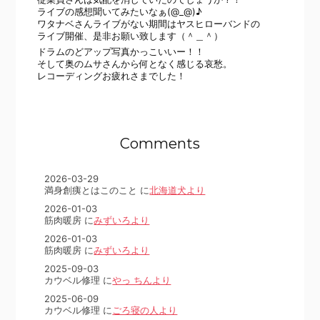
ライブの感想聞いてみたいなぁ(@_@)♪
ワタナベさんライブがない期間はヤスヒローバンドの
ライブ開催、是非お願い致します（＾＿＾）
ドラムのどアップ写真かっこいいー！！
そして奥のムサさんから何となく感じる哀愁。
レコーディングお疲れさまでした！
Comments
2026-03-29
満身創痍とはこのこと に
北海道犬より
2026-01-03
筋肉暖房 に
みずいろより
2026-01-03
筋肉暖房 に
みずいろより
2025-09-03
カウベル修理 に
やっ ちんより
2025-06-09
カウベル修理 に
ごろ寝の人より