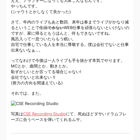
ええ、アラフォーになっても大体こんなもんです。
やっちんです。
(シャウトとかしなくて良かった)
さて、年内のライブもあと数回、来年は春までライブがかなり減
るということで
生活できない
WEB仕事を頑張らないといけないの
ですが、家に帰るともうほんと、何もできないですね。
風呂入って一息ついたらもう眠い。
自宅で仕事している人を本当に尊敬する。僕は会社でないと仕事
出来ないなぁ…。
ってなわけで今後は一人ライブも手を抜かず本気でやります。
MCとか、曲間とか、動きとか。
恥ずかしいとか言ってる場合じゃない!
会社でないと出来ない !!
(努力の方向を間違えている)
それでは、また。
写真は
CSE Recording Studio
にて、死ぬほどダサいドラムフレ
ーズに合うベースを弾いてくれるムサ。