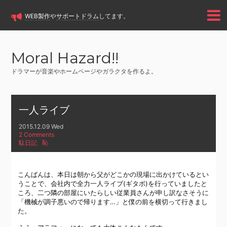
WEB製作
や
サポートドラム
してます。
Moral Hazard!!
ドラマーが音楽やホームページやガラクタを作るよ。
一人ライブ
2015.12.09 Wed
2 Comments
駄日記
恥
こんばんは、本日は朝から父がどこかの現場に出かけているとい
うことで、会社内で全力一人ライブ(ギタボ)を行っていましたと
ころ、二つ隣の部屋にいたらしい従業員さんが申し訳なさそうに
「機械が調子悪いので帰ります…」と僕の前を横切って行きまし
た。