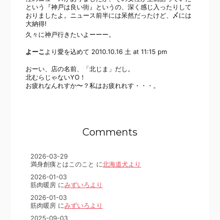
という『神戸は良い街』というの、深く感じ入ったりして
おりましたよ。ニュース前半には呆然だったけど、〆には
大納得!
久々に神戸行きたいよーーー。
よーこ
より愛を込めて
2010.10.16 土 at 11:15 pm
おーい、店の名前、「北じま」だし。
北むらじゃないYO！
お疲れなんれすか〜？私はお疲れれす・・・。
Comments
2026-03-29
満身創痍とはこのこと に
北海道犬より
2026-01-03
筋肉暖房 に
みずいろより
2026-01-03
筋肉暖房 に
みずいろより
2025-09-03