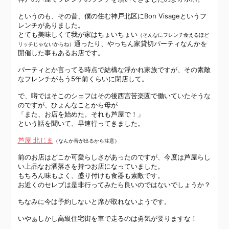
というのも、その昔、僕の住む神戸北区にBon Visageというフ
レンチがありました。
とても美味しくて我が家はちょいちょい
（そんなにフレンチ食えるほど
通ったり、やっちん家貸切パーティなんかを
リッチじゃないからね）
開催した事もあるお店です。
パーティとか言ってる時点で結構な浮かれ家族ですが、その素敵
なフレンチがもう5年前くらいに閉店して。
で、噂ではそこのシェフはその後西宮苦楽園で働いていたそうな
のですが、ひょんなことから母が
「また、お店を始めた。それも芦屋で！」
という話を聞いて、早速行ってきました。
芦屋 北じま
（なんか音が出るから注意）
前のお店はどこか可愛らしさがあったのですが、今度は芦屋らし
い上品なお洒落さを持つお店になっていました。
もちろん味もよく、盛り付けも食器も素敵です。
お近くのセレブは是非行ってみたら良いのではないでしょうか？
ちなみに今は予約しないと席が取れないようです。
いやぁしかし高級住宅街を車で走るのは勇気が要りますな！