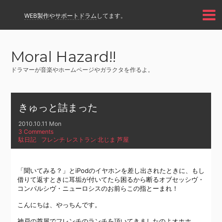
WEB製作
や
サポートドラム
してます。
Moral Hazard!!
ドラマーが音楽やホームページやガラクタを作るよ。
きゅっと詰まった
2010.10.11 Mon
3 Comments
駄日記
フレンチ
,
レストラン
,
北じま
,
芦屋
「聞いてみる？」とiPodのイヤホンを差し出されたときに、もし
借りて返すときに耳垢が付いてたら困るから断るオブセッシヴ・
コンパルシヴ・ニューロシスのお前らこの指とーまれ！
こんにちは、やっちんです。
神戸の芦屋でフレンチのランチを頂いてきましたのよオホホ。