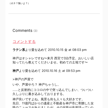
（オチ？無いよ？）
Comments
(3)
コメントする
ラテン系
より愛を込めて
2010.10.15 金 at 08:03 pm
神戸はオシャレですね〜来月 西宮で3泊予定。おいしい店
知ってたら教えてくださいませ。初めての土地です〜
神戸
より愛を込めて
2010.10.16 土 at 09:53 pm
>神戸の芦屋で
いや、芦屋やろ？ 神戸ちゃうし。
……と反射的にココロの中で突っ込んでしまい、ついつい
久しぶりに書き込みしておりまする。
神戸良いですよね。風景も街も人々も大好きです。
先日、11億円ばかりの遺産と不動産を神戸市に寄贈した女
性のニュースがありましたが、その女性が生前語っていた