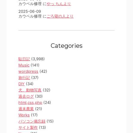
カウベル修理 に
やっ ちんより
2025-06-09
カウベル修理 に
ごろ寝の人より
Categories
駄日記
(3,998)
Music
(141)
wordpress
(42)
旅行記
(37)
DIY
(34)
犬、動物写真
(32)
過去ログ
(30)
html,css,php
(24)
週末農業
(21)
Works
(17)
パソコン備忘録
(15)
サイト製作
(13)