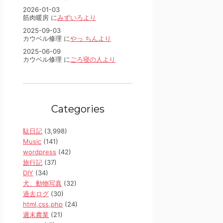
2026-01-03
筋肉暖房 に
みずいろより
2025-09-03
カウベル修理 に
やっ ちんより
2025-06-09
カウベル修理 に
ごろ寝の人より
Categories
駄日記
(3,998)
Music
(141)
wordpress
(42)
旅行記
(37)
DIY
(34)
犬、動物写真
(32)
過去ログ
(30)
html,css,php
(24)
週末農業
(21)