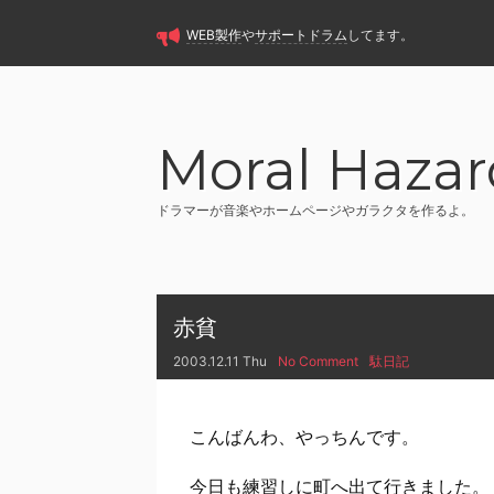
WEB製作
や
サポートドラム
してます。
Moral Hazar
ドラマーが音楽やホームページやガラクタを作るよ。
赤貧
2003.12.11 Thu
No Comment
駄日記
こんばんわ、やっちんです。
今日も練習しに町へ出て行きました。