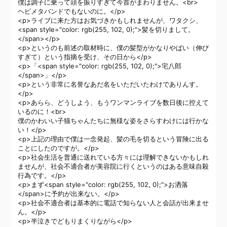
僕は調子に乗って頭を振りすぎて今首がまわりません。<br>
ヘビメタバンドでもないのに。</p>
<p>ライブに来た方はお気づきかもしれませんが、ワタクシ、
<span style="color: rgb(255, 102, 0);">髪を切りまして。
</span></p>
<p>というのも前述の取材時に、僕の髪型がかなりやばい（伸び
すぎて）という指摘を受け、その日から</p>
<p>「<span style="color: rgb(255, 102, 0);">宅八郎
</span>」</p>
<p>という非常に名誉なあだ名をいただいたわけでありんす。
</p>
<p>あらら、どうしよう、もうワンマンライブを数日後に控えて
いるのに！<br>
僕のかわいい子猫ちゃんたちに無様な姿をさらすわけには行かな
い！</p>
<p>上記の理由で僕は一念発起、髪の毛を切るという冒険に出る
ことにしたのですが。</p>
<p>社会生活を普通に送れている方々には理解できないかもしれ
ませんが、社会不適合者が美容院に行くというのはある意味自殺
行為です。</p>
<p>まず<span style="color: rgb(255, 102, 0);">お洒落
</span>に予約が出来ない。</p>
<p>社会不適合者は基本的に電話で知らない人と会話が出来ませ
ん。</p>
<p>半泣きでどもりまくりながら</p>