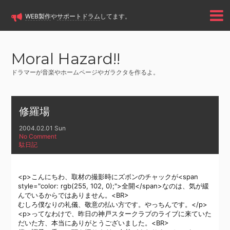
WEB製作
や
サポートドラム
してます。
Moral Hazard!!
ドラマーが音楽やホームページやガラクタを作るよ。
修羅場
2004.02.01 Sun
No Comment
駄日記
<p>こんにちわ、取材の撮影時にズボンのチャックが<span
style="color: rgb(255, 102, 0);">全開</span>なのは、気が緩
んでいるからではありません。<BR>
むしろ僕なりの礼儀、敬意の払い方です。やっちんです。</p>
<p>ってなわけで、昨日の神戸スタークラブのライブに来ていた
だいた方、本当にありがとうございました。<BR>