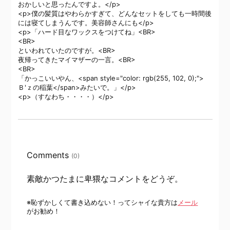
おかしいと思ったんですよ。</p>
<p>僕の髪質はやわらかすぎて、どんなセットをしても一時間後
には寝てしまうんです。美容師さんにも</p>
<p>「ハード目なワックスをつけてね」<BR>
<BR>
といわれていたのですが。<BR>
夜帰ってきたマイマザーの一言。<BR>
<BR>
「かっこいいやん、<span style="color: rgb(255, 102, 0);">
Ｂ'ｚの稲葉</span>みたいで。」</p>
<p>（すなわち・・・・）</p>
Comments
(0)
素敵かつたまに卑猥なコメントをどうぞ。
※恥ずかしくて書き込めない！ってシャイな貴方は
メール
がお勧め！