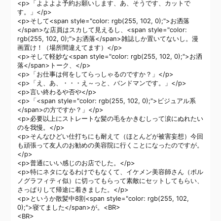
<p>「よよよよ予約お願いします、あ、そうです、カットで
す。」</p>
<p>そして<span style="color: rgb(255, 102, 0);">お洒落
</span>な店員はスカして見えるし、<span style="color:
rgb(255, 102, 0);">お洒落</span>雑誌しか置いてないし。漫
画置け！（場所間違えてます）</p>
<p>そして軽妙な<span style="color: rgb(255, 102, 0);">お洒
落</span>トーク、</p>
<p>「お仕事は何をしてらっしゃるのですか？」</p>
<p>「え、あ、・・・え～っと、バンドマンです。」</p>
<p>言い終わるや否や</p>
<p>「<span style="color: rgb(255, 102, 0);">ビジュアル系
</span>の方ですか？」</p>
<p>必要以上にストレートな髪の毛をかきむしって涙にぬれたい
のを我慢。</p>
<p>そんなひどい仕打ちにも耐えて（ほとんどが被害妄想）今回
も頑張って友人のお勧めの美容院に行くことになったのですが。
</p>
<p>普通にいい感じのお店でした。</p>
<p>特にネタになるわけでもなくて、イケメン美容師さん（ポル
ノグラフィティ似）に切ってもらって素敵にセットしてもらい、
さっぱりして帰途に着きました。</p>
<p>というか散髪中8割<span style="color: rgb(255, 102,
0);">寝てました</span>が。<BR>
<BR>