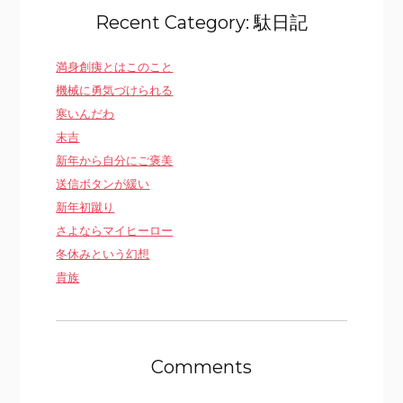
Recent Category: 駄日記
満身創痍とはこのこと
機械に勇気づけられる
寒いんだわ
末吉
新年から自分にご褒美
送信ボタンが緩い
新年初蹴り
さよならマイヒーロー
冬休みという幻想
貴族
Comments