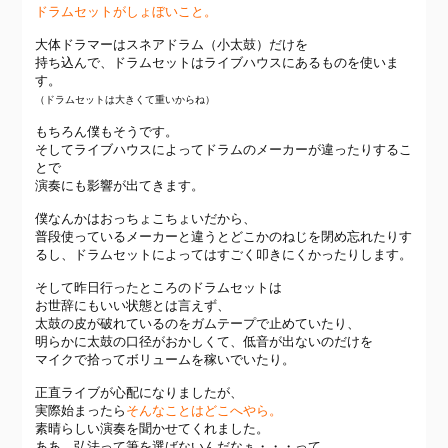
ドラムセットがしょぼいこと。
大体ドラマーはスネアドラム（小太鼓）だけを
持ち込んで、ドラムセットはライブハウスにあるものを使いま
す。
（ドラムセットは大きくて重いからね）
もちろん僕もそうです。
そしてライブハウスによってドラムのメーカーが違ったりするこ
とで
演奏にも影響が出てきます。
僕なんかはおっちょこちょいだから、
普段使っているメーカーと違うとどこかのねじを閉め忘れたりす
るし、ドラムセットによってはすごく叩きにくかったりします。
そして昨日行ったところのドラムセットは
お世辞にもいい状態とは言えず、
太鼓の皮が破れているのをガムテープで止めていたり、
明らかに太鼓の口径がおかしくて、低音が出ないのだけを
マイクで拾ってボリュームを稼いでいたり。
正直ライブが心配になりましたが、
実際始まったら
そんなことはどこへやら。
素晴らしい演奏を聞かせてくれました。
ああ、弘法って筆を選ばないんだなぁ・・・って。