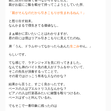
親に自分の部屋で食べながらすると伝え、
親がお盆にご飯を載せて持ってこようとしていた所、
「親がそんなのだから引きこもりが生まれるねん！」
と怒り出す始末。
なんかまるで僕生きてる価値なし。
まぁ確かに言いたいことはわかりますが。
君の目には僕はリアル引きこもりに見えてたのね。
弟「うん、ドラムやってなかったらあんた
生ごみ
やん。」
らしいです。
てな感じで、ラテンジャズを見に行ってきました。
なんでも弟のバイト先の友人がドラムをやっていて、
そこの先生が演奏するってことで。
その道ではけっこう有名な人なのかな？
結果から言うと、すごく良かったです。
ベースの人はプエルトリコ人なんかな？
ピアノの人は打楽器みたいに鍵盤を殴りつけるわ、
ベースはずっと叫んでいるわ。
でもそこで一番印象に残ったのは