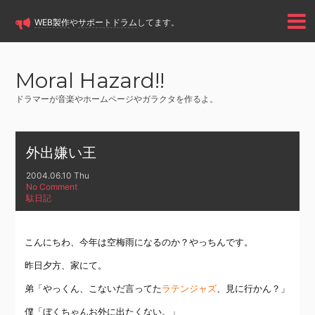
WEB製作
や
サポートドラム
してます。
Moral Hazard!!
ドラマーが音楽やホームページやガラクタを作るよ。
外出嫌い王
2004.06.10 Thu
No Comment
駄日記
こんにちわ、今年は空梅雨になるのか？やっちんです。
昨日夕方、家にて。
弟「やっくん、こないだ言ってた
ラテンジャズ
、見に行かん？」
僕「ぼくちゃんお外に出たくない。」