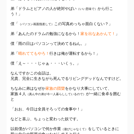
弟「ドラムとピアノの人が絶対やばい
から行こ
（いい意味で）
う！」
僕「
この写真めっちゃ面白くない？」
（パソコン画面指差して）
弟「あんたのドラムの勉強になるから！
家を出なあかんて！
」
僕「雨の日はパソコンって決めてるねん。」
弟「
晴れててもやろ！
行きは俺が運転するから！」
僕「え～・・・じゃぁ・・・いくぅ。」
なんですかこの会話は。
兄貴、完全に生きながら死んでるリビングデッドなんですけど。
ちなみに弟はなぜか
家族の団欒
をかなり大事にしていて、
家族４人
が一緒に食卓を囲む
（真ん中の弟が今一人暮らししているので）
と
「おお、今日は全員そろっての食事や！」
などと喜ぶ、ちょっと変わった奴です。
以前僕がパソコンで何か作業
をしているときに
（遊びじゃなくて）