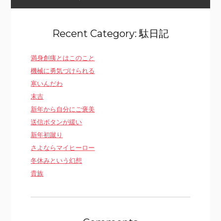
Recent Category: 駄日記
満身創痍とはこのこと
機械に勇気づけられる
寒いんだわ
末吉
新年から自分にご褒美
送信ボタンが緩い
新年初蹴り
さよならマイヒーロー
冬休みという幻想
貴族