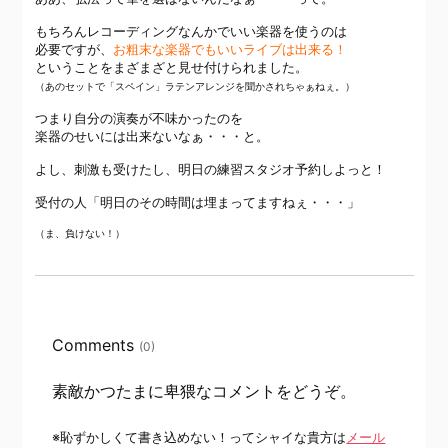
もちろんレコーディングなんかでいい楽器を使うのは
必要ですが、
お粗末な楽器でもいいライブは出来る！
ということをまざまざと見せ付けられました。
（あのセットで「スペイン」ラテンアレンジを聞かされちゃぁねぇ。）
つまり自分の演奏が不味かったのを
楽器のせいには出来ないなぁ・・・と。
よし、刺激も受けたし、明日の練習スタジオ予約しよっと！
受付の人「明日のその時間は埋まってますねぇ・・・」
（ま、負けない！）
Comments
(0)
素敵かつたまに卑猥なコメントをどうぞ。
※恥ずかしくて書き込めない！ってシャイな貴方は
メール