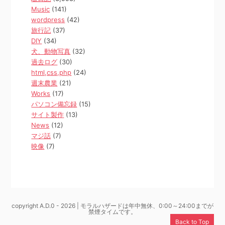
Music
(141)
wordpress
(42)
旅行記
(37)
DIY
(34)
犬、動物写真
(32)
過去ログ
(30)
html,css,php
(24)
週末農業
(21)
Works
(17)
パソコン備忘録
(15)
サイト製作
(13)
News
(12)
マジ話
(7)
映像
(7)
copyright A.D.0 - 2026 | モラルハザードは年中無休、0:00～24:00までが
禁煙タイムです。
Back to Top