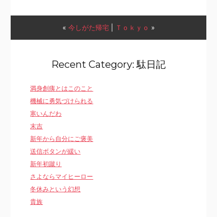
«
今しがた帰宅
|
Ｔｏｋｙｏ
»
Recent Category: 駄日記
満身創痍とはこのこと
機械に勇気づけられる
寒いんだわ
末吉
新年から自分にご褒美
送信ボタンが緩い
新年初蹴り
さよならマイヒーロー
冬休みという幻想
貴族