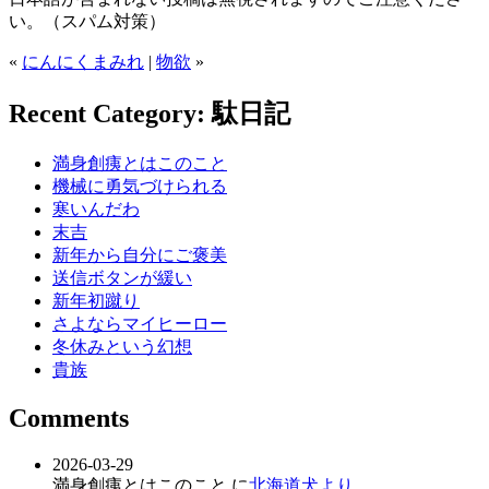
い。（スパム対策）
«
にんにくまみれ
|
物欲
»
Recent Category: 駄日記
満身創痍とはこのこと
機械に勇気づけられる
寒いんだわ
末吉
新年から自分にご褒美
送信ボタンが緩い
新年初蹴り
さよならマイヒーロー
冬休みという幻想
貴族
Comments
2026-03-29
満身創痍とはこのこと に
北海道犬より