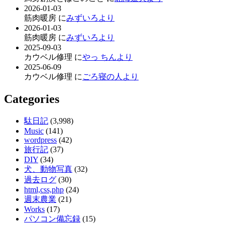
2026-01-03
筋肉暖房 に
みずいろより
2026-01-03
筋肉暖房 に
みずいろより
2025-09-03
カウベル修理 に
やっ ちんより
2025-06-09
カウベル修理 に
ごろ寝の人より
Categories
駄日記
(3,998)
Music
(141)
wordpress
(42)
旅行記
(37)
DIY
(34)
犬、動物写真
(32)
過去ログ
(30)
html,css,php
(24)
週末農業
(21)
Works
(17)
パソコン備忘録
(15)