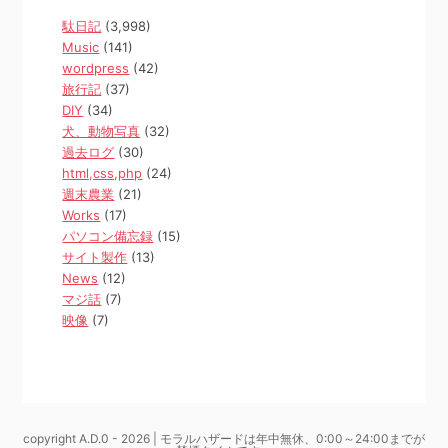
駄日記
(3,998)
Music
(141)
wordpress
(42)
旅行記
(37)
DIY
(34)
犬、動物写真
(32)
過去ログ
(30)
html,css,php
(24)
週末農業
(21)
Works
(17)
パソコン備忘録
(15)
サイト製作
(13)
News
(12)
マジ話
(7)
映像
(7)
copyright A.D.0 - 2026 | モラルハザードは年中無休、0:00～24:00までが