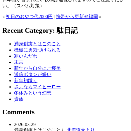
い。（スパム対策）
«
初日のおやつ代2000円
|
携帯から更新＠福岡
»
Recent Category: 駄日記
満身創痍とはこのこと
機械に勇気づけられる
寒いんだわ
末吉
新年から自分にご褒美
送信ボタンが緩い
新年初蹴り
さよならマイヒーロー
冬休みという幻想
貴族
Comments
2026-03-29
満身創痍とはこのこと に
北海道犬より