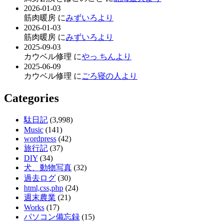
2026-01-03
筋肉暖房 に
みずいろより
2026-01-03
筋肉暖房 に
みずいろより
2025-09-03
カウベル修理 に
やっ ちんより
2025-06-09
カウベル修理 に
ごろ寝の人より
Categories
駄日記
(3,998)
Music
(141)
wordpress
(42)
旅行記
(37)
DIY
(34)
犬、動物写真
(32)
過去ログ
(30)
html,css,php
(24)
週末農業
(21)
Works
(17)
パソコン備忘録
(15)