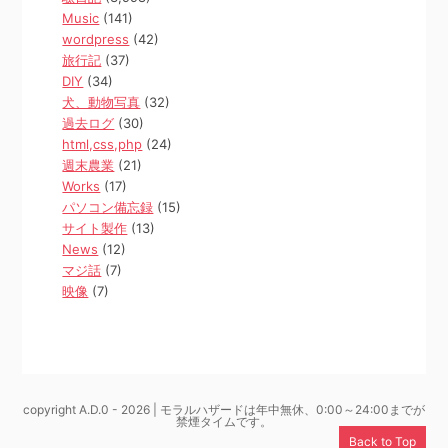
Music
(141)
wordpress
(42)
旅行記
(37)
DIY
(34)
犬、動物写真
(32)
過去ログ
(30)
html,css,php
(24)
週末農業
(21)
Works
(17)
パソコン備忘録
(15)
サイト製作
(13)
News
(12)
マジ話
(7)
映像
(7)
copyright A.D.0 - 2026 | モラルハザードは年中無休、0:00～24:00までが
禁煙タイムです。
Back to Top