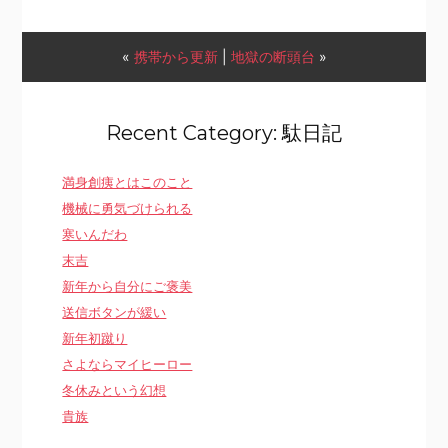
«
携帯から更新
|
地獄の断頭台
»
Recent Category: 駄日記
満身創痍とはこのこと
機械に勇気づけられる
寒いんだわ
末吉
新年から自分にご褒美
送信ボタンが緩い
新年初蹴り
さよならマイヒーロー
冬休みという幻想
貴族