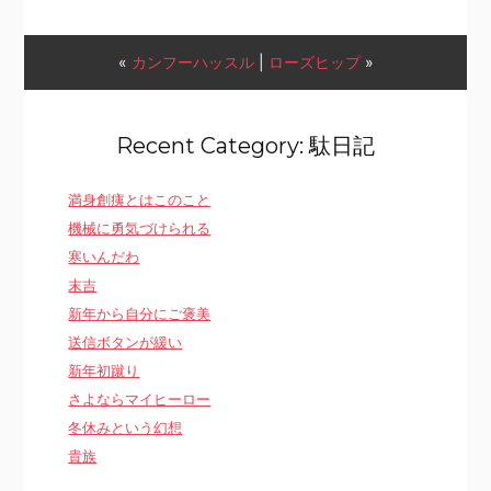
«
カンフーハッスル
|
ローズヒップ
»
Recent Category: 駄日記
満身創痍とはこのこと
機械に勇気づけられる
寒いんだわ
末吉
新年から自分にご褒美
送信ボタンが緩い
新年初蹴り
さよならマイヒーロー
冬休みという幻想
貴族