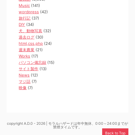
Music
(141)
wordpress
(42)
旅行記
(37)
DIY
(34)
犬、動物写真
(32)
過去ログ
(30)
html,css,php
(24)
週末農業
(21)
Works
(17)
パソコン備忘録
(15)
サイト製作
(13)
News
(12)
マジ話
(7)
映像
(7)
copyright A.D.0 - 2026 | モラルハザードは年中無休、0:00～24:00までが
禁煙タイムです。
Back to Top