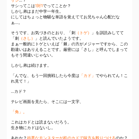
サシ
…？
サシってこは
1対1
でってことか？
しかし弟はまだ中学一年生。
にしてはちょっと物騒な単語を覚えててお兄ちゃん心配だな
ぁ…。
そうです、お気づきのとおり、「刺
（トゲ）
」を訓読みしてて
「刺
（さし）
」と読んでいたようです。
まぁ一般的にトゲといえば「棘」の方がメジャーですから、この
勘違いはありえることです。厳密には「さし」と呼んでしまって
もそう間違いじゃない。
しかし弟は続けます。
「んでな、もう一回挑戦したら今度は
「カド」
でやられてん！こ
れ見て！」
…カド？
テレビ画面を見たら、そこには一文字、
「角」。
これはカドとは読まないだろう。
生き物にカドはないし。
あれか？
凶悪なモンスターが机のカドで味方を殴りつける
のか？