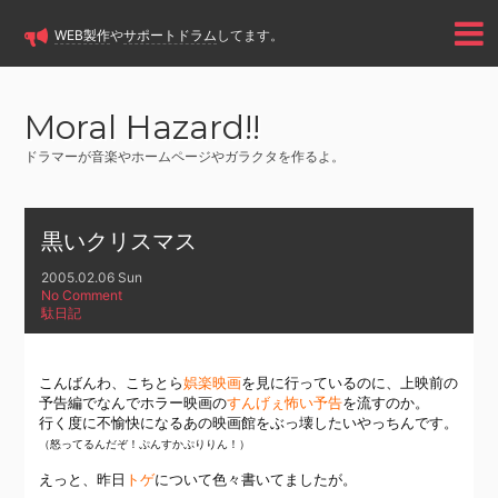
WEB製作
や
サポートドラム
してます。
Moral Hazard!!
ドラマーが音楽やホームページやガラクタを作るよ。
黒いクリスマス
2005.02.06 Sun
No Comment
駄日記
こんばんわ、こちとら
娯楽映画
を見に行っているのに、上映前の
予告編でなんでホラー映画の
すんげぇ怖い予告
を流すのか。
行く度に不愉快になるあの映画館をぶっ壊したいやっちんです。
（怒ってるんだぞ！ぷんすかぷりりん！）
えっと、昨日
トゲ
について色々書いてましたが。