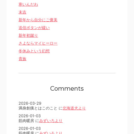
寒いんだわ
末吉
新年から自分にご褒美
送信ボタンが緩い
新年初蹴り
さよならマイヒーロー
冬休みという幻想
貴族
Comments
2026-03-29
満身創痍とはこのこと に
北海道犬より
2026-01-03
筋肉暖房 に
みずいろより
2026-01-03
筋肉暖房 に
みずいろより