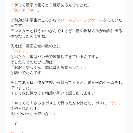
トゲって漢字で書くと二種類あるんですよね。
「棘」
と
「刺」
。
以前弟が中学生のころかな？
ロールプレイングゲーム
をしていた
んです。
モンスターと戦うやつなんですけど、敵の攻撃方法が画面に出る
やつだったんですね。
例えば、画面左端の敵の上に
「パンチ」
と出たら、敵はパンチで攻撃してきているんですよ。
そしたらそのたびに弟は
「おお！やっくん！敵にぱんち食らった！」
と騒いでたんです。
そしてある日、僕が学校から帰ってくると、弟が例のゲームをし
ていました。
そして僕に気づくと物凄い勢いで話し出します。
「やっくん！さっきボスまで行ったんやけどな、ボスに
「サシ」
でやられたわ！
あいつめっちゃ強いな！」
…？