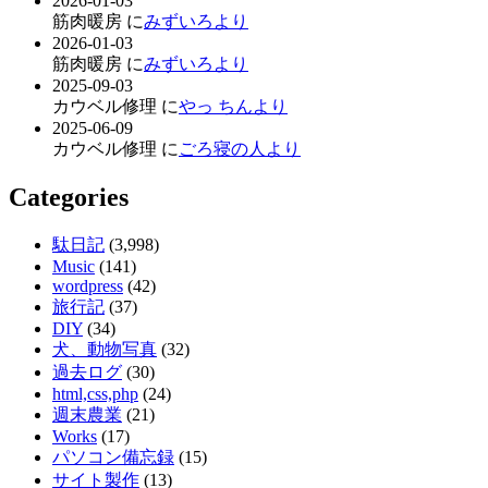
2026-01-03
筋肉暖房 に
みずいろより
2026-01-03
筋肉暖房 に
みずいろより
2025-09-03
カウベル修理 に
やっ ちんより
2025-06-09
カウベル修理 に
ごろ寝の人より
Categories
駄日記
(3,998)
Music
(141)
wordpress
(42)
旅行記
(37)
DIY
(34)
犬、動物写真
(32)
過去ログ
(30)
html,css,php
(24)
週末農業
(21)
Works
(17)
パソコン備忘録
(15)
サイト製作
(13)