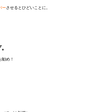
バー
させるとひどいことに。
ぞ。
お勧め！