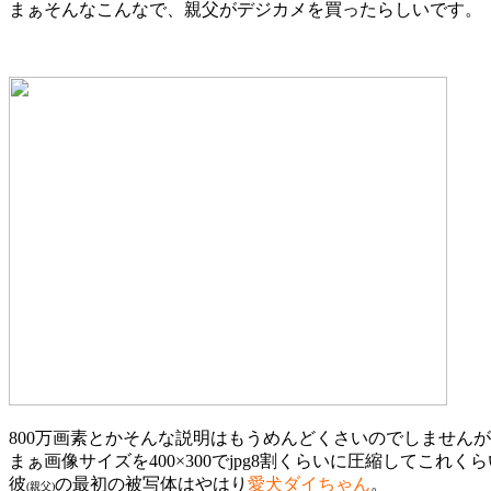
まぁそんなこんなで、親父がデジカメを買ったらしいです。
800万画素とかそんな説明はもうめんどくさいのでしません
まぁ画像サイズを400×300でjpg8割くらいに圧縮してこれく
彼
の最初の被写体はやはり
愛犬ダイちゃん
。
(親父)