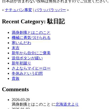
日本語が含まれない投稿は無視されますのでご注意ください
«
ナチュパン事変
|
パラッパラッパー
»
Recent Category: 駄日記
満身創痍とはこのこと
機械に勇気づけられる
寒いんだわ
末吉
新年から自分にご褒美
送信ボタンが緩い
新年初蹴り
さよならマイヒーロー
冬休みという幻想
貴族
Comments
2026-03-29
満身創痍とはこのこと に
北海道犬より