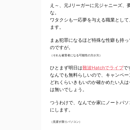
え～、元Jリーガーに元ジャニーズ、
な。
ワタクシも一応夢を与える職業として
ます。
まぁ犯罪になるほど特殊な性癖も持っ
のですが。
（それも被害者になる可能性の方が大）
ひとまず明日は
難波Hatchでライブ
で
なんでも無料らしいので、キャンペー
どれくらいきもいのか確かめたい人は
は無いでしょう。
つうわけで、なんでか家にノートパソ
にします。
（見渡す限りパソコン）