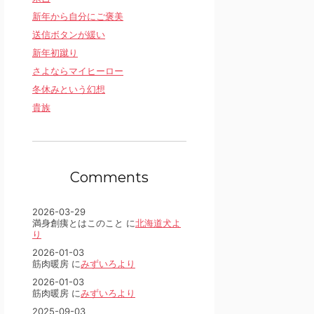
新年から自分にご褒美
送信ボタンが緩い
新年初蹴り
さよならマイヒーロー
冬休みという幻想
貴族
Comments
2026-03-29
満身創痍とはこのこと に
北海道犬よ
り
2026-01-03
筋肉暖房 に
みずいろより
2026-01-03
筋肉暖房 に
みずいろより
2025-09-03