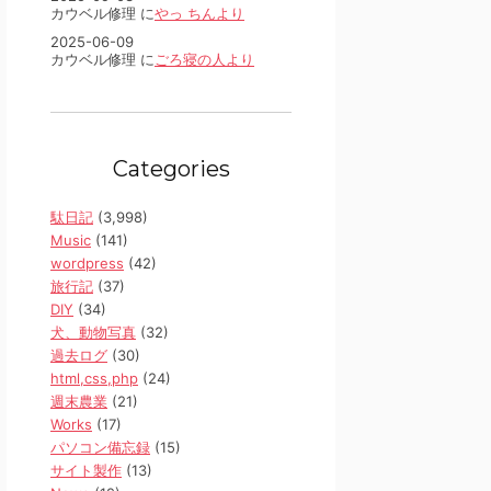
カウベル修理 に
やっ ちんより
2025-06-09
カウベル修理 に
ごろ寝の人より
Categories
駄日記
(3,998)
Music
(141)
wordpress
(42)
旅行記
(37)
DIY
(34)
犬、動物写真
(32)
過去ログ
(30)
html,css,php
(24)
週末農業
(21)
Works
(17)
パソコン備忘録
(15)
サイト製作
(13)