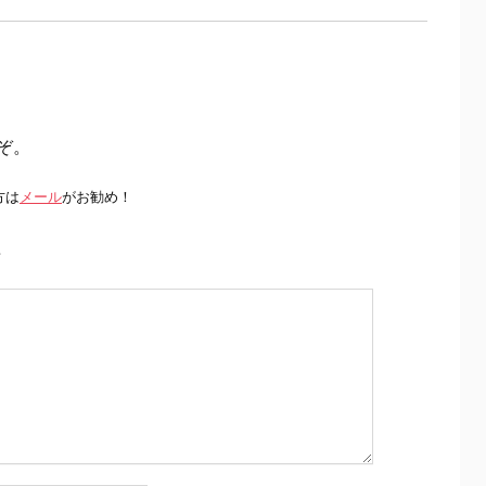
ぞ。
方は
メール
がお勧め！
前