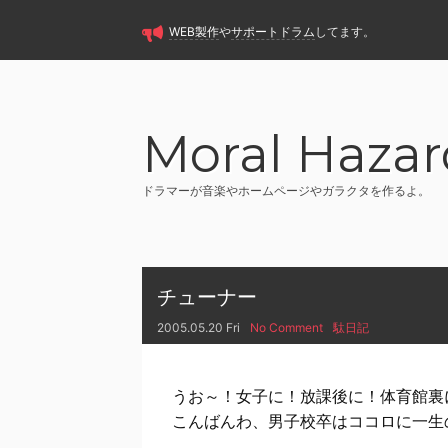
WEB製作
や
サポートドラム
してます。
Moral Hazar
ドラマーが音楽やホームページやガラクタを作るよ。
チューナー
2005.05.20 Fri
No Comment
駄日記
うお～！女子に！放課後に！体育館裏
こんばんわ、男子校卒はココロに一生