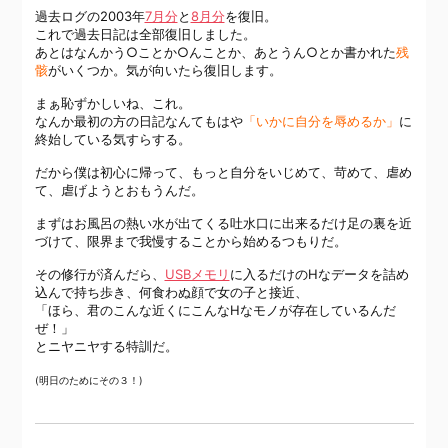
過去ログの2003年
7月分
と
8月分
を復旧。
これで過去日記は全部復旧しました。
あとはなんかう○ことか○んことか、あとうん○とか書かれた
残
骸
がいくつか。気が向いたら復旧します。
まぁ恥ずかしいね、これ。
なんか最初の方の日記なんてもはや
「いかに自分を辱めるか」
に
終始している気すらする。
だから僕は初心に帰って、もっと自分をいじめて、苛めて、虐め
て、虐げようとおもうんだ。
まずはお風呂の熱い水が出てくる吐水口に出来るだけ足の裏を近
づけて、限界まで我慢することから始めるつもりだ。
その修行が済んだら、
USBメモリ
に入るだけのHなデータを詰め
込んで持ち歩き、何食わぬ顔で女の子と接近、
「ほら、君のこんな近くにこんなHなモノが存在しているんだ
ぜ！」
とニヤニヤする特訓だ。
(明日のためにその３！)