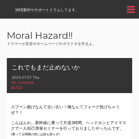
WEB製作
や
サポートドラム
してます。
Moral Hazard!!
ドラマーが音楽やホームページやガラクタを作るよ。
これでもまだ止めないか
2005.07.07 Thu
No Comment
駄日記
スプーン曲げなんて古い古い！俺なんてフォーク投げちゃう
ぜ？！
こんばんわ、新幹線に乗って片道3時間、ヘッドホンとアイマス
クで一人自己啓発セミナーを行っておりましたやっちんです。
(乗ってる間隣の席には誰も座らず)