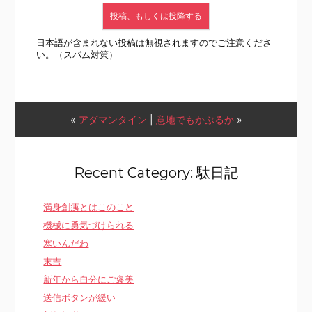
日本語が含まれない投稿は無視されますのでご注意くださ
い。（スパム対策）
«
アダマンタイン
|
意地でもかぶるか
»
Recent Category: 駄日記
満身創痍とはこのこと
機械に勇気づけられる
寒いんだわ
末吉
新年から自分にご褒美
送信ボタンが緩い