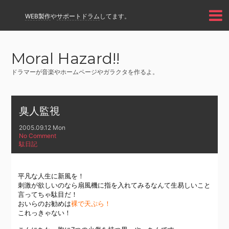
WEB製作
や
サポートドラム
してます。
Moral Hazard!!
ドラマーが音楽やホームページやガラクタを作るよ。
臭人監視
2005.09.12 Mon
No Comment
駄日記
平凡な人生に新風を！
刺激が欲しいのなら扇風機に指を入れてみるなんて生易しいこと
言ってちゃ駄目だ！
おいらのお勧めは
裸で天ぷら！
これっきゃない！