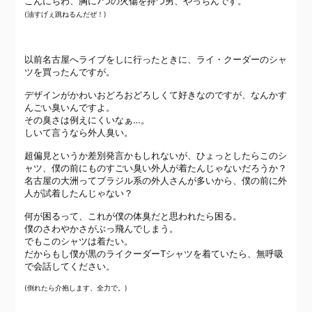
こんにちわ、胸に7つの火傷を持つ男、やっちんです。
(油すげぇ跳ねるんだぜ！)
以前名古屋へライブをしに行ったときに、ライ・クーダーのシャ
ツを買ったんですが。
デザインがかわいおどろおどろしくて好きなのですが、なんかす
んごい臭いんですよ。
その臭さは例えにくいなぁ…。
しいて言うなら外人臭い。
超偏見というか差別発言かもしれないが、ひょっとしたらこのシ
ャツ、僕の前にものすごい臭い外人が着たんじゃないだろうか？
名古屋の大洲ってブラジル系の外人さんが多いから、僕の前に外
人が試着したんじゃない？
何が困るって、これが僕の体臭だと思われたら困る。
僕のさわやかさがぶっ飛んでしまう。
でもこのシャツは着たい。
だからもし僕が黒のライクーダーTシャツを着ていたら、無呼吸
で会話してください。
(倒れたら介抱します、全力で。)