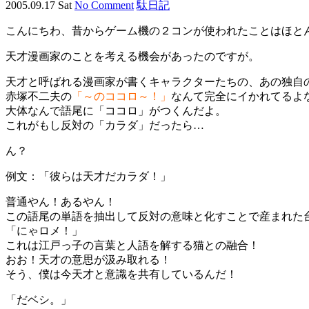
2005.09.17 Sat
No Comment
駄日記
こんにちわ、昔からゲーム機の２コンが使われたことはほと
天才漫画家のことを考える機会があったのですが。
天才と呼ばれる漫画家が書くキャラクターたちの、あの独自
赤塚不二夫の
「～のココロ～！」
なんて完全にイかれてるよ
大体なんで語尾に「ココロ」がつくんだよ。
これがもし反対の「カラダ」だったら…
ん？
例文：「彼らは天才だカラダ！」
普通やん！あるやん！
この語尾の単語を抽出して反対の意味と化すことで産まれた
「にゃロメ！」
これは江戸っ子の言葉と人語を解する猫との融合！
おお！天才の意思が汲み取れる！
そう、僕は今天才と意識を共有しているんだ！
「だベシ。」