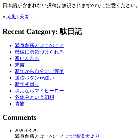
日本語が含まれない投稿は無視されますのでご注意ください
«
涼風
|
天災
»
Recent Category: 駄日記
満身創痍とはこのこと
機械に勇気づけられる
寒いんだわ
末吉
新年から自分にご褒美
送信ボタンが緩い
新年初蹴り
さよならマイヒーロー
冬休みという幻想
貴族
Comments
2026-03-29
満身創痍とはこのこと に
北海道犬より