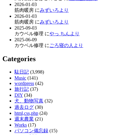
2026-01-03
筋肉暖房 に
みずいろより
2026-01-03
筋肉暖房 に
みずいろより
2025-09-03
カウベル修理 に
やっ ちんより
2025-06-09
カウベル修理 に
ごろ寝の人より
Categories
駄日記
(3,998)
Music
(141)
wordpress
(42)
旅行記
(37)
DIY
(34)
犬、動物写真
(32)
過去ログ
(30)
html,css,php
(24)
週末農業
(21)
Works
(17)
パソコン備忘録
(15)