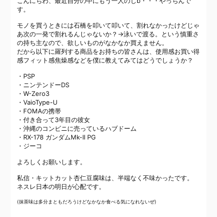
こんにちわ、最近自分の中にもう一人のじb・・・やっちんで
す。
モノを買うときには石橋を叩いて叩いて、割れなかったけどじゃ
あ次の一発で割れるんじゃないか？→泳いで渡る。という慎重さ
の持ち主なので、欲しいものがなかなか買えません。
だから以下に羅列する商品をお持ちの皆さんは、使用感お買い得
感フィット感焦燥感などを僕に教えてみてはどうでしょうか？
・PSP
・ニンテンドーDS
・W-Zero3
・VaioType-U
・FOMAの携帯
・付き合って3年目の彼女
・
沖縄のコンビニに売っているハブドーム
・RX-178 ガンダムMk-II PG
・ジーコ
よろしくお願いします。
私信・キットカット杏仁豆腐味は、半端なく不味かったです。
ネスレ日本の明日が心配です。
(抹茶味は多分まともだろうけどなかなか食べる気になれないぜ)