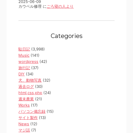
2025-06-09
カウベル修理 に
ごろ寝の人より
Categories
駄日記
(3,998)
Music
(141)
wordpress
(42)
旅行記
(37)
DIY
(34)
犬、動物写真
(32)
過去ログ
(30)
html,css,php
(24)
週末農業
(21)
Works
(17)
パソコン備忘録
(15)
サイト製作
(13)
News
(12)
マジ話
(7)