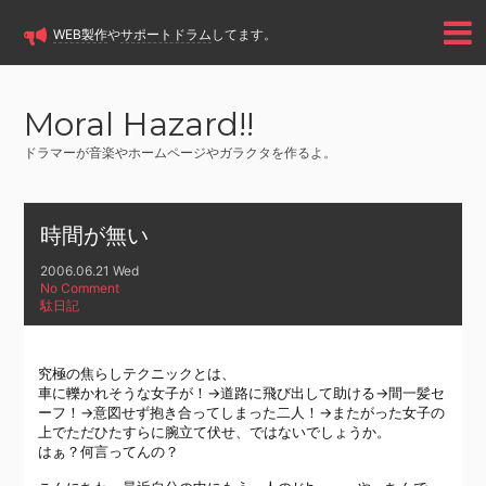
WEB製作
や
サポートドラム
してます。
Moral Hazard!!
ドラマーが音楽やホームページやガラクタを作るよ。
時間が無い
2006.06.21 Wed
No Comment
駄日記
究極の焦らしテクニックとは、
車に轢かれそうな女子が！→道路に飛び出して助ける→間一髪セ
ーフ！→意図せず抱き合ってしまった二人！→またがった女子の
上でただひたすらに腕立て伏せ、ではないでしょうか。
はぁ？何言ってんの？