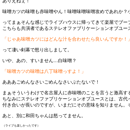
ありえねぇ！
味噌カツの味噌も赤味噌やん！味噌味噌味噌攻めであれか？
ってまぁそんな感じでライブハウスに帰ってきて楽屋でブー
こちらも共演者であるステレオファブリケーションオブユー
「じゃあ味噌カツにはどんな汁を合わせたら良いんですか！
って凄い剣幕で怒り出しまして。
いや、あの、すいません…白味噌？
「味噌カツの味噌は八丁味噌っすよ！」
あああごめんなさいごめんなさいぶたないで！
まぁそういうわけで名古屋人に赤味噌のことを言うと激高す
ちなみにステレオファブリケーションオブユースとは、古代
付き合いが長いのですが、いまだにその意味を知りません。
あと、別に和田ちゃんは怒ってません。
（ライブも楽しかったです）