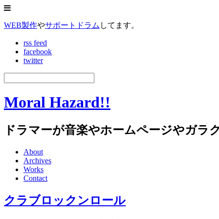
WEB製作
や
サポートドラム
してます。
rss feed
facebook
twitter
Moral Hazard!!
ドラマーが音楽やホームページやガラ
About
Archives
Works
Contact
クラブロックンロール