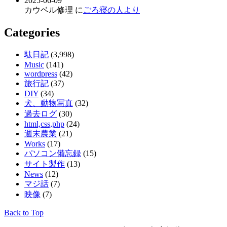
2025-06-09
カウベル修理 に
ごろ寝の人より
Categories
駄日記
(3,998)
Music
(141)
wordpress
(42)
旅行記
(37)
DIY
(34)
犬、動物写真
(32)
過去ログ
(30)
html,css,php
(24)
週末農業
(21)
Works
(17)
パソコン備忘録
(15)
サイト製作
(13)
News
(12)
マジ話
(7)
映像
(7)
Back to Top