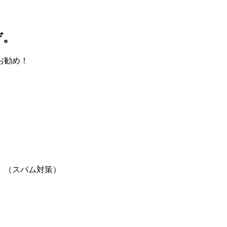
ぞ。
お勧め！
。（スパム対策）