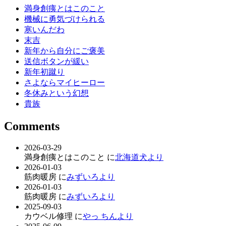
満身創痍とはこのこと
機械に勇気づけられる
寒いんだわ
末吉
新年から自分にご褒美
送信ボタンが緩い
新年初蹴り
さよならマイヒーロー
冬休みという幻想
貴族
Comments
2026-03-29
満身創痍とはこのこと に
北海道犬より
2026-01-03
筋肉暖房 に
みずいろより
2026-01-03
筋肉暖房 に
みずいろより
2025-09-03
カウベル修理 に
やっ ちんより