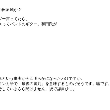
小田原城か？
ブー言ってたら、
スってバンドのギター、和田氏が
」
るという事実が今回明らかになったわけですが。
インカ語で「最後の審判」を意味するものだそうです。嘘です
そしていまさら聞けません。後で辞書ひこ。