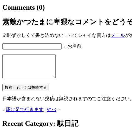
Comments
(0)
素敵かつたまに卑猥なコメントをどう
※恥ずかしくて書き込めない！ってシャイな貴方は
メール
が
←お名前
日本語が含まれない投稿は無視されますのでご注意ください
«
駆け足で行きます
|
やべ
»
Recent Category: 駄日記