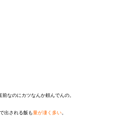
直前なのにカツなんか頼んでんの。
で出される飯も
量が凄く多い
。