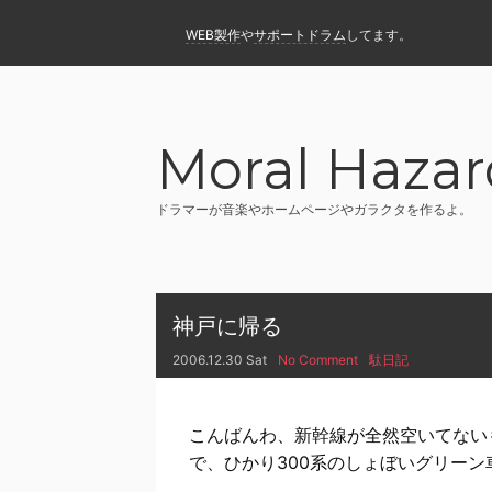
WEB製作
や
サポートドラム
してます。
Moral Hazar
ドラマーが音楽やホームページやガラクタを作るよ。
神戸に帰る
2006.12.30 Sat
No Comment
駄日記
こんばんわ、新幹線が全然空いてない
で、ひかり300系のしょぼいグリー