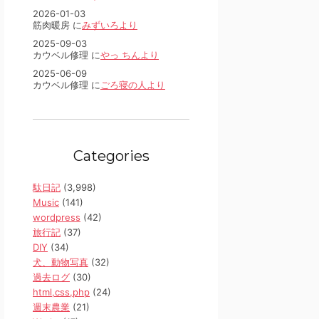
2026-01-03
筋肉暖房 に
みずいろより
2025-09-03
カウベル修理 に
やっ ちんより
2025-06-09
カウベル修理 に
ごろ寝の人より
Categories
駄日記
(3,998)
Music
(141)
wordpress
(42)
旅行記
(37)
DIY
(34)
犬、動物写真
(32)
過去ログ
(30)
html,css,php
(24)
週末農業
(21)