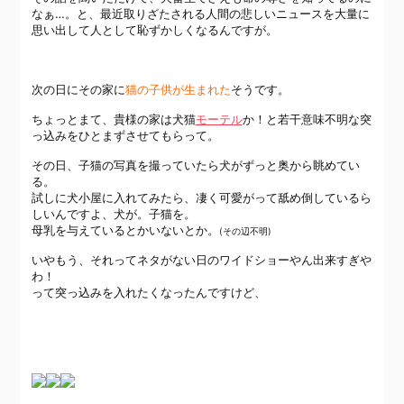
なぁ…。と、最近取りざたされる人間の悲しいニュースを大量に
思い出して人として恥ずかしくなるんですが。
次の日にその家に
猫の子供が生まれた
そうです。
ちょっとまて、貴様の家は犬猫
モーテル
か！と若干意味不明な突
っ込みをひとまずさせてもらって。
その日、子猫の写真を撮っていたら犬がずっと奥から眺めてい
る。
試しに犬小屋に入れてみたら、凄く可愛がって舐め倒しているら
しいんですよ、犬が。子猫を。
母乳を与えているとかいないとか。
(その辺不明)
いやもう、それってネタがない日のワイドショーやん出来すぎや
わ！
って突っ込みを入れたくなったんですけど、