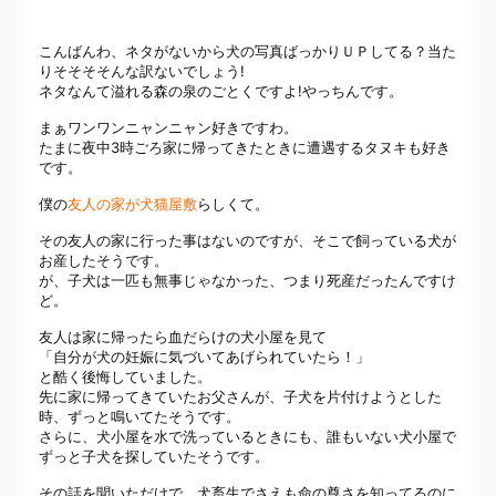
こんばんわ、ネタがないから犬の写真ばっかりＵＰしてる？
当た
り
そそそそんな訳ないでしょう!
ネタなんて溢れる森の泉のごとくですよ!やっちんです。
まぁワンワンニャンニャン好きですわ。
たまに夜中3時ごろ家に帰ってきたときに遭遇するタヌキも好き
です。
僕の
友人の家が犬猫屋敷
らしくて。
その友人の家に行った事はないのですが、そこで飼っている犬が
お産したそうです。
が、子犬は一匹も無事じゃなかった、つまり死産だったんですけ
ど。
友人は家に帰ったら血だらけの犬小屋を見て
「自分が犬の妊娠に気づいてあげられていたら！」
と酷く後悔していました。
先に家に帰ってきていたお父さんが、子犬を片付けようとした
時、ずっと鳴いてたそうです。
さらに、犬小屋を水で洗っているときにも、誰もいない犬小屋で
ずっと子犬を探していたそうです。
その話を聞いただけで、犬畜生でさえも命の尊さを知ってるのに