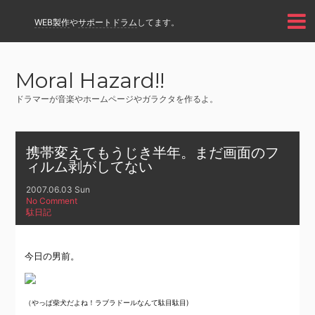
WEB製作
や
サポートドラム
してます。
Moral Hazard!!
ドラマーが音楽やホームページやガラクタを作るよ。
携帯変えてもうじき半年。まだ画面のフ
ィルム剥がしてない
2007.06.03 Sun
No Comment
駄日記
今日の男前。
（やっぱ柴犬だよね！ラブラドールなんて駄目駄目)